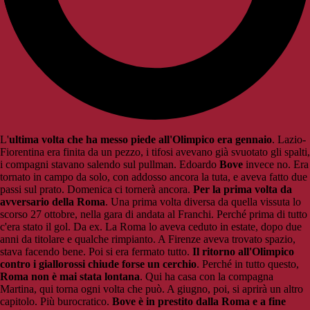
L'
ultima volta che ha messo piede all'Olimpico era gennaio
. Lazio-
Fiorentina era finita da un pezzo, i tifosi avevano già svuotato gli spalti,
i compagni stavano salendo sul pullman. Edoardo
Bove
invece no. Era
tornato in campo da solo, con addosso ancora la tuta, e aveva fatto due
passi sul prato. Domenica ci tornerà ancora.
Per la prima volta da
avversario della Roma
. Una prima volta diversa da quella vissuta lo
scorso 27 ottobre, nella gara di andata al Franchi. Perché prima di tutto
c'era stato il gol. Da ex. La Roma lo aveva ceduto in estate, dopo due
anni da titolare e qualche rimpianto. A Firenze aveva trovato spazio,
stava facendo bene. Poi si era fermato tutto.
Il ritorno all'Olimpico
contro i giallorossi chiude forse un cerchio
. Perché in tutto questo,
Roma non è mai stata lontana
. Qui ha casa con la compagna
Martina, qui torna ogni volta che può. A giugno, poi, si aprirà un altro
capitolo. Più burocratico.
Bove è in prestito dalla Roma e a fine