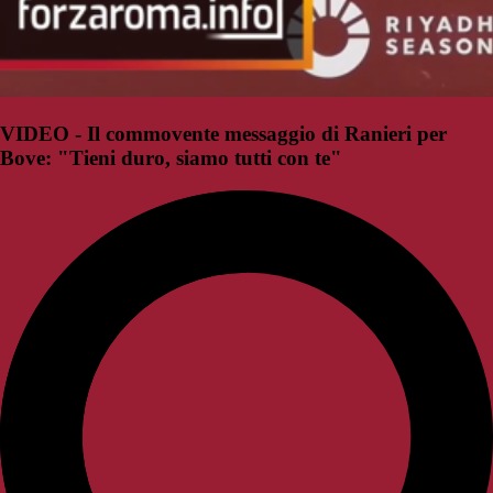
VIDEO - Il commovente messaggio di Ranieri per
Bove: "Tieni duro, siamo tutti con te"