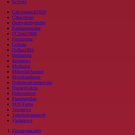
Scrivici
Calcionapoli1926
Cittaceleste
Derbyderbyderby
Fantamagazine
FCInter1908
Forzaroma
Golssip
Hellas1903
Ilmilanista
Juvenews
Mediagol
Milanistichannel
Mondoudinese
Notiziecalciomercato
Numericalcio
Padovasport
Pianetamilan
SOS Fanta
Toronews
Tuttobolognaweb
Violanews
Forzaroma.info