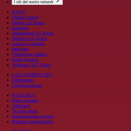
I siti del nostro network
NEWS
Ultime Notizie
Pagelle AS Roma
Editoriali
Allenamenti AS Roma
Infortuni AS Roma
Gossip e curiosità
Interviste
Conferenze stampa
Radio Pensieri
AsRoma 1927 Futsal
CALCIOMERCATO
Ultimissime
Ufficializzazioni
SQUADRA
Prima Squadra
Allenatori
Vecchie glorie
Organigramma tecnico
Struttura organizzativa