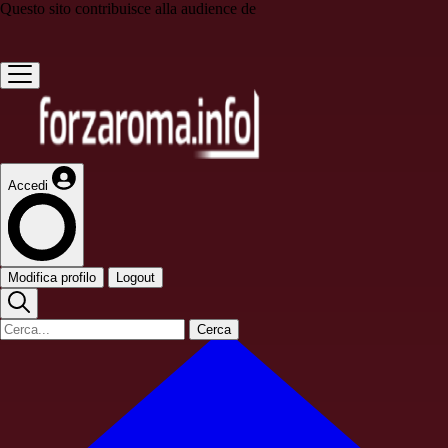
Questo sito contribuisce alla audience de
Accedi
Modifica profilo
Logout
Cerca