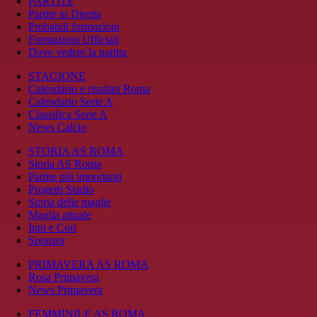
PARTITE
Partite in Diretta
Probabili formazioni
Formazioni Ufficiali
Dove vedere la partita
STAGIONE
Calendario e risultati Roma
Calendario Serie A
Classifica Serie A
News Calcio
STORIA AS ROMA
Storia AS Roma
Partite più importanti
Progetti Stadio
Storia delle maglie
Maglia attuale
Inni e Cori
Sponsor
PRIMAVERA AS ROMA
Rosa Primavera
News Primavera
FEMMINILE AS ROMA