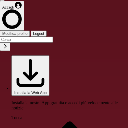
Accedi
Modifica profilo
Logout
Installa la Web App
Installa la nostra App gratuita e accedi più velocemente alle
notizie
Tocca