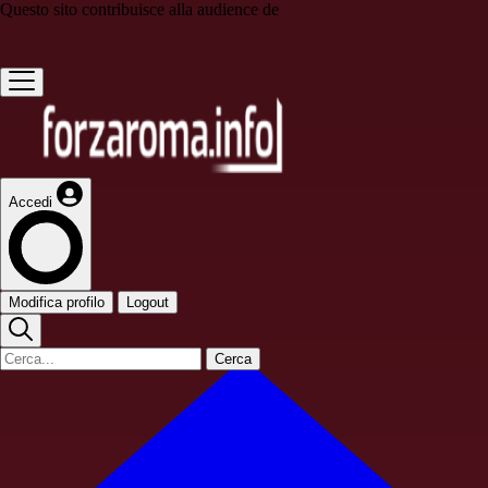
Questo sito contribuisce alla audience de
Accedi
Modifica profilo
Logout
Cerca