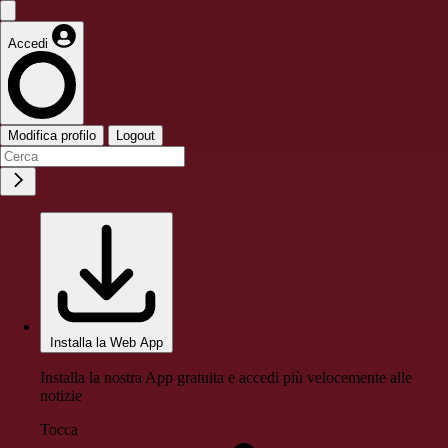
Accedi
Modifica profilo
Logout
Installa la Web App
Installa la nostra App gratuita e accedi più velocemente alle
notizie
Tocca