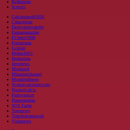
Redazione
Scrivici
Calcionapoli1926
Cittaceleste
Derbyderbyderby
Fantamagazine
FCInter1908
Forzaroma
Golssip
Hellas1903
Ilmilanista
Juvenews
Mediagol
Milanistichannel
Mondoudinese
Notiziecalciomercato
Numericalcio
Padovasport
Pianetamilan
SOS Fanta
Toronews
Tuttobolognaweb
Violanews