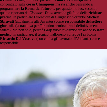
concentrato sulla
corsa Champions
ma sta anche pensando a
programmare
la Roma del futuro
e, per questo motivo, secondo
quanto riportato da
Eleonora Trotta
avrebbe già fatto delle
richieste
precise
. In particolare l'allenatore di Grugliasco vorrebbe
Michele
Sbravati
(attualmente alla Juventus) come
responsabile del settore
giovanile
(la trattativa per Tarantino sembra ormai definitivamente
saltata). Ma non solo, perché Gasp vuole rivoluzionare anche lo
staff
medico
: in particolare, il tecnico giallorosso vorrebbe l'ex Roma
Riccardo Del Vescovo
(con cui ha già lavorato all'Atalanta) come
responsabile.