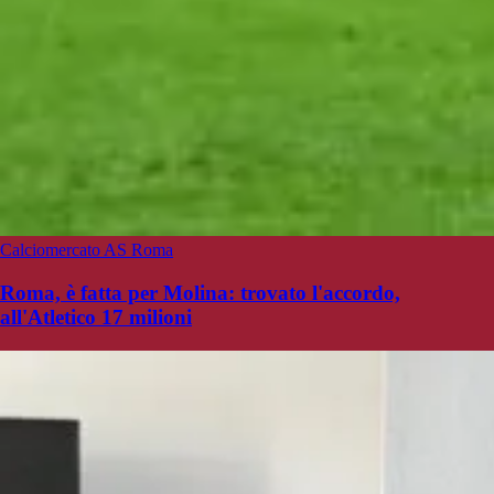
Calciomercato AS Roma
Roma, è fatta per Molina: trovato l'accordo,
all'Atletico 17 milioni