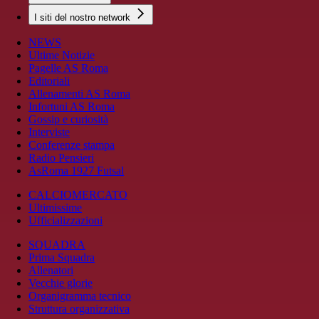
I siti del nostro network
NEWS
Ultime Notizie
Pagelle AS Roma
Editoriali
Allenamenti AS Roma
Infortuni AS Roma
Gossip e curiosità
Interviste
Conferenze stampa
Radio Pensieri
AsRoma 1927 Futsal
CALCIOMERCATO
Ultimissime
Ufficializzazioni
SQUADRA
Prima Squadra
Allenatori
Vecchie glorie
Organigramma tecnico
Struttura organizzativa