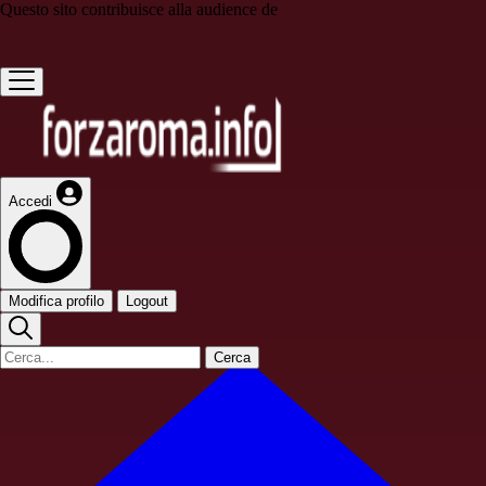
Questo sito contribuisce alla audience de
Accedi
Modifica profilo
Logout
Cerca