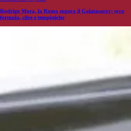
Rodrigo Mora, la Roma supera il Galatasaray: ecco
formula, cifre e tempistiche