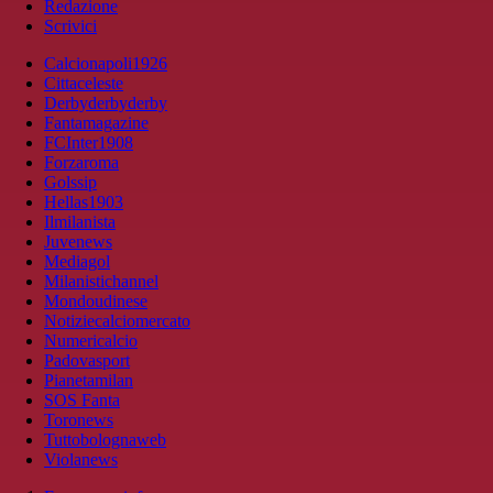
Redazione
Scrivici
Calcionapoli1926
Cittaceleste
Derbyderbyderby
Fantamagazine
FCInter1908
Forzaroma
Golssip
Hellas1903
Ilmilanista
Juvenews
Mediagol
Milanistichannel
Mondoudinese
Notiziecalciomercato
Numericalcio
Padovasport
Pianetamilan
SOS Fanta
Toronews
Tuttobolognaweb
Violanews