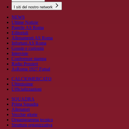
I siti del nostro network
NEWS
Ultime Notizie
Pagelle AS Roma
Editoriali
Allenamenti AS Roma
Infortuni AS Roma
Gossip e curiosità
Interviste
Conferenze stampa
Radio Pensieri
AsRoma 1927 Futsal
CALCIOMERCATO
Ultimissime
Ufficializzazioni
SQUADRA
Prima Squadra
Allenatori
Vecchie glorie
Organigramma tecnico
Struttura organizzativa