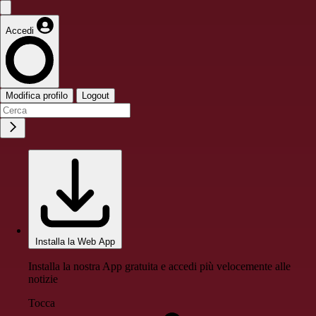
Accedi
Modifica profilo
Logout
Installa la Web App
Installa la nostra App gratuita e accedi più velocemente alle
notizie
Tocca