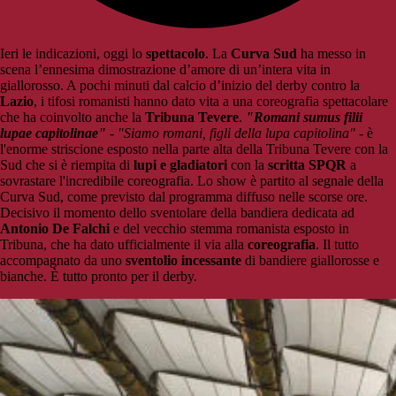
Ieri le indicazioni, oggi lo
spettacolo
. La
Curva Sud
ha messo in
scena l’ennesima dimostrazione d’amore di un’intera vita in
giallorosso. A pochi minuti dal calcio d’inizio del derby contro la
Lazio
, i tifosi romanisti hanno dato vita a una coreografia spettacolare
che ha coinvolto anche la
Tribuna Tevere
.
"Romani sumus filii
lupae capitolinae"
-
"Siamo romani, figli della lupa capitolina"
- è
l'enorme striscione esposto nella parte alta della Tribuna Tevere con la
Sud che si è riempita di
lupi e gladiatori
con la
scritta SPQR
a
sovrastare l'incredibile coreografia. Lo show è partito al segnale della
Curva Sud, come previsto dal programma diffuso nelle scorse ore.
Decisivo il momento dello sventolare della bandiera dedicata ad
Antonio De Falchi
e del vecchio stemma romanista esposto in
Tribuna, che ha dato ufficialmente il via alla
coreografia
. Il tutto
accompagnato da uno
sventolio incessante
di bandiere giallorosse e
bianche. È tutto pronto per il derby.