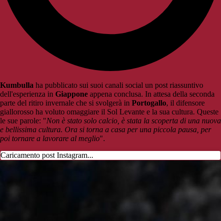
Kumbulla
ha pubblicato sui suoi canali social un post riassuntivo
dell'esperienza in
Giappone
appena conclusa. In attesa della seconda
parte del ritiro invernale che si svolgerà in
Portogallo
, il difensore
giallorosso ha voluto omaggiare il Sol Levante e la sua cultura. Queste
le sue parole: "
Non è stato solo calcio, è stata la scoperta di una nuova
e bellissima cultura. Ora si torna a casa per una piccola pausa, per
poi tornare a lavorare al meglio
".
Caricamento post Instagram...