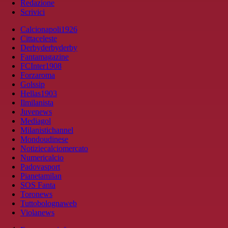
Redazione
Scrivici
Calcionapoli1926
Cittaceleste
Derbyderbyderby
Fantamagazine
FCInter1908
Forzaroma
Golssip
Hellas1903
Ilmilanista
Juvenews
Mediagol
Milanistichannel
Mondoudinese
Notiziecalciomercato
Numericalcio
Padovasport
Pianetamilan
SOS Fanta
Toronews
Tuttobolognaweb
Violanews