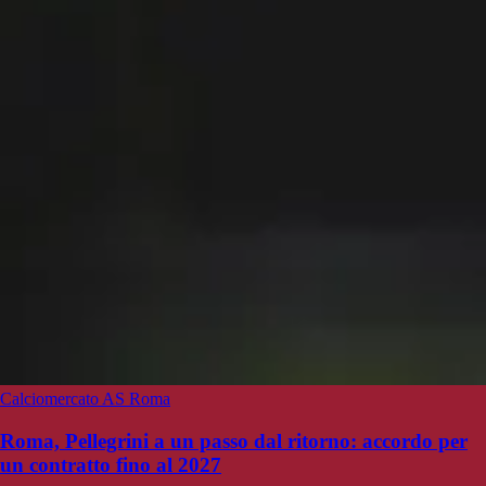
Calciomercato AS Roma
Roma, Pellegrini a un passo dal ritorno: accordo per
un contratto fino al 2027