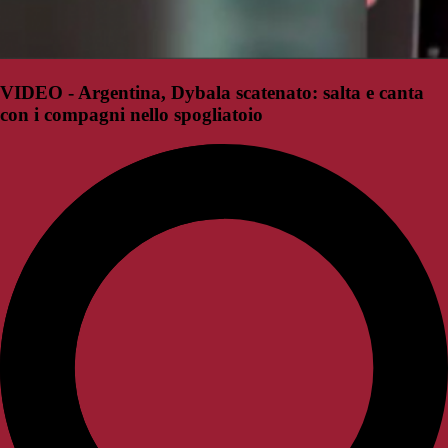
VIDEO - Argentina, Dybala scatenato: salta e canta
con i compagni nello spogliatoio