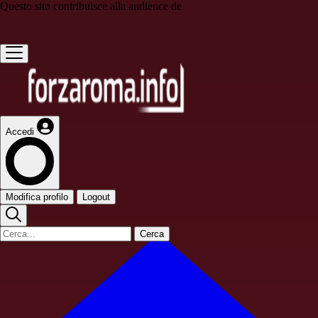
Questo sito contribuisce alla audience de
Accedi
Modifica profilo
Logout
Cerca