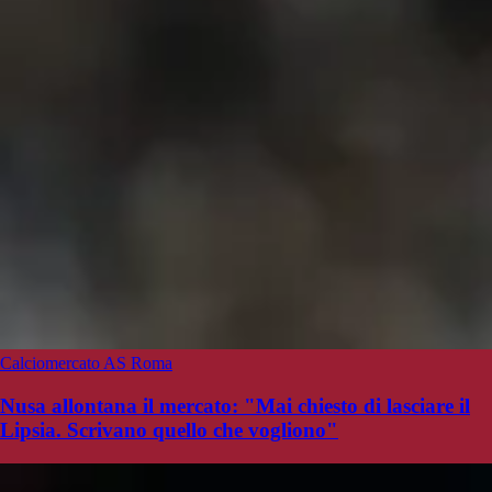
Calciomercato AS Roma
Nusa allontana il mercato: "Mai chiesto di lasciare il
Lipsia. Scrivano quello che vogliono"