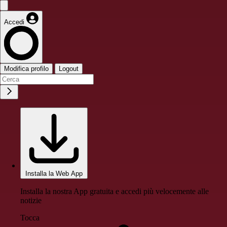
Accedi
Modifica profilo
Logout
Installa la Web App
Installa la nostra App gratuita e accedi più velocemente alle
notizie
Tocca