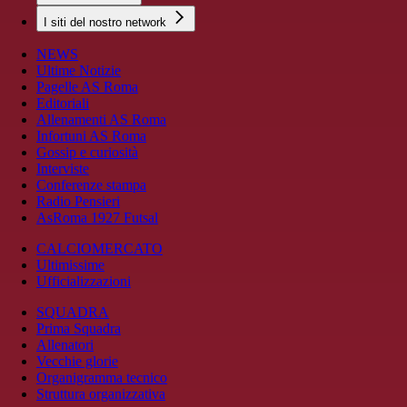
I siti del nostro network
NEWS
Ultime Notizie
Pagelle AS Roma
Editoriali
Allenamenti AS Roma
Infortuni AS Roma
Gossip e curiosità
Interviste
Conferenze stampa
Radio Pensieri
AsRoma 1927 Futsal
CALCIOMERCATO
Ultimissime
Ufficializzazioni
SQUADRA
Prima Squadra
Allenatori
Vecchie glorie
Organigramma tecnico
Struttura organizzativa