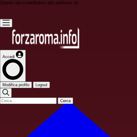
Questo sito contribuisce alla audience de
Accedi
Modifica profilo
Logout
Cerca