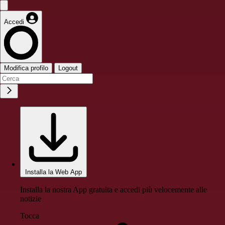
Accedi
Modifica profilo
Logout
Installa la Web App
Installa la nostra App gratuita e accedi più velocemente alle
notizie
Tocca