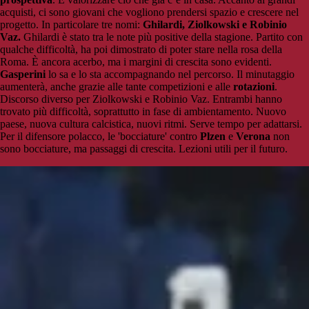
acquisti, ci sono giovani che vogliono prendersi spazio e crescere nel
progetto. In particolare tre nomi:
Ghilardi, Ziolkowski e Robinio
Vaz.
Ghilardi è stato tra le note più positive della stagione. Partito con
qualche difficoltà, ha poi dimostrato di poter stare nella rosa della
Roma. È ancora acerbo, ma i margini di crescita sono evidenti.
Gasperini
lo sa e lo sta accompagnando nel percorso. Il minutaggio
aumenterà, anche grazie alle tante competizioni e alle
rotazioni
.
Discorso diverso per Ziolkowski e Robinio Vaz. Entrambi hanno
trovato più difficoltà, soprattutto in fase di ambientamento. Nuovo
paese, nuova cultura calcistica, nuovi ritmi. Serve tempo per adattarsi.
Per il difensore polacco, le 'bocciature' contro
Plzen
e
Verona
non
sono bocciature, ma passaggi di crescita. Lezioni utili per il futuro.