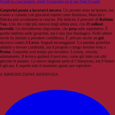
Scegli tu cosa leggere: metti Forzaroma tra le tue fonti Google
Gasperini punta a lavorarci ancora
. Un prestito resta un’ipotesi, ma
restare a contatto con giocatori esperti come Hermoso, Mancini e
Ndicka può accelerarne la crescita. Più delicato il percorso di
Robinio
Vaz.
Uno dei colpi più onerosi degli ultimi anni, con
25 milioni
investiti.
Un investimento importante, che
pesa
sulle aspettative. È
partito indietro nelle gerarchie, ma è una fase fisiologica. Nelle ultime
uscite ha iniziato a prendere confidenza. È arrivato anche un
gol
,
decisivo contro il
Lecce
. Segnali incoraggianti. Un prestito potrebbe
aiutarlo a trovare continuità, ma il progetto a lungo termine resta a
Roma
. Gasperini avrà tempo per lavorarci. Lezioni, crescita,
adattamento. Il tecnico guiderà il percorso, come già fatto con altri
giovani in passato. La nuova stagione parla di Champions, ma il futuro
è già qui. E aspetta solo il momento giusto per esplodere.
© RIPRODUZIONE RISERVATA