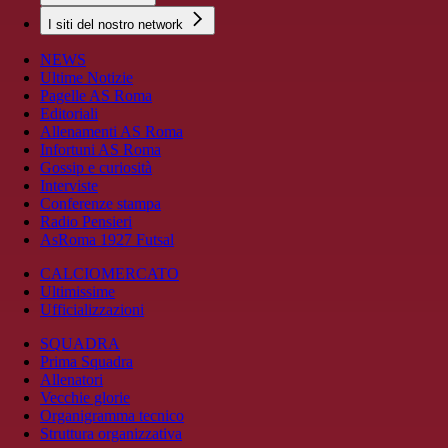
I siti del nostro network
NEWS
Ultime Notizie
Pagelle AS Roma
Editoriali
Allenamenti AS Roma
Infortuni AS Roma
Gossip e curiosità
Interviste
Conferenze stampa
Radio Pensieri
AsRoma 1927 Futsal
CALCIOMERCATO
Ultimissime
Ufficializzazioni
SQUADRA
Prima Squadra
Allenatori
Vecchie glorie
Organigramma tecnico
Struttura organizzativa