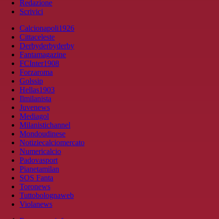
Redazione
Scrivici
Calcionapoli1926
Cittaceleste
Derbyderbyderby
Fantamagazine
FCInter1908
Forzaroma
Golssip
Hellas1903
Ilmilanista
Juvenews
Mediagol
Milanistichannel
Mondoudinese
Notiziecalciomercato
Numericalcio
Padovasport
Pianetamilan
SOS Fanta
Toronews
Tuttobolognaweb
Violanews