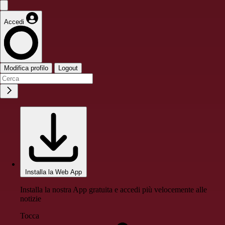
Accedi
Modifica profilo
Logout
Installa la Web App
Installa la nostra App gratuita e accedi più velocemente alle
notizie
Tocca