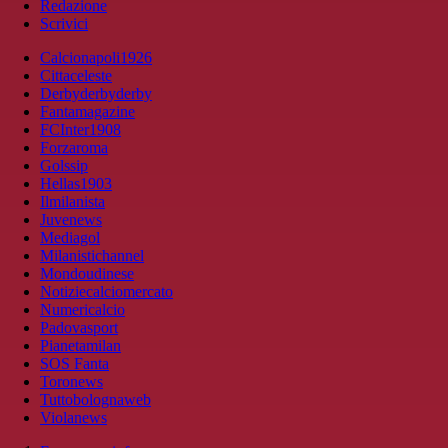
Redazione
Scrivici
Calcionapoli1926
Cittaceleste
Derbyderbyderby
Fantamagazine
FCInter1908
Forzaroma
Golssip
Hellas1903
Ilmilanista
Juvenews
Mediagol
Milanistichannel
Mondoudinese
Notiziecalciomercato
Numericalcio
Padovasport
Pianetamilan
SOS Fanta
Toronews
Tuttobolognaweb
Violanews