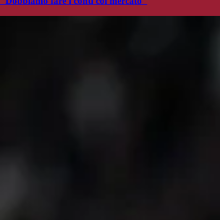
"Dobbiamo fare i conti col mercato"