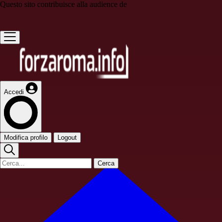
Questo sito contribuisce alla audience de
Accedi
Modifica profilo
Logout
Cerca