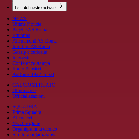
I siti del nostro network
NEWS
Ultime Notizie
Pagelle AS Roma
Editoriali
Allenamenti AS Roma
Infortuni AS Roma
Gossip e curiosità
Interviste
Conferenze stampa
Radio Pensieri
AsRoma 1927 Futsal
CALCIOMERCATO
Ultimissime
Ufficializzazioni
SQUADRA
Prima Squadra
Allenatori
Vecchie glorie
Organigramma tecnico
Struttura organizzativa