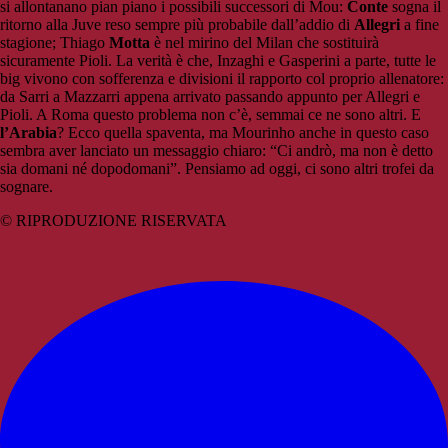
si allontanano pian piano i possibili successori di Mou:
Conte
sogna il
ritorno alla Juve reso sempre più probabile dall’addio di
Allegri
a fine
stagione; Thiago
Motta
è nel mirino del Milan che sostituirà
sicuramente Pioli. La verità è che, Inzaghi e Gasperini a parte, tutte le
big vivono con sofferenza e divisioni il rapporto col proprio allenatore:
da Sarri a Mazzarri appena arrivato passando appunto per Allegri e
Pioli. A Roma questo problema non c’è, semmai ce ne sono altri. E
l’Arabia
? Ecco quella spaventa, ma Mourinho anche in questo caso
sembra aver lanciato un messaggio chiaro: “Ci andrò, ma non è detto
sia domani né dopodomani”. Pensiamo ad oggi, ci sono altri trofei da
sognare.
© RIPRODUZIONE RISERVATA