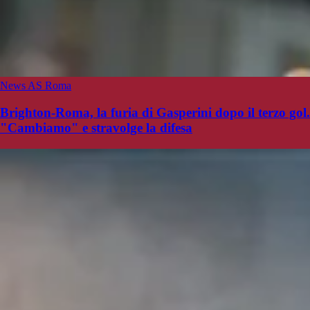
News AS Roma
Brighton-Roma, la furia di Gasperini dopo il terzo gol.
"Cambiamo" e stravolge la difesa