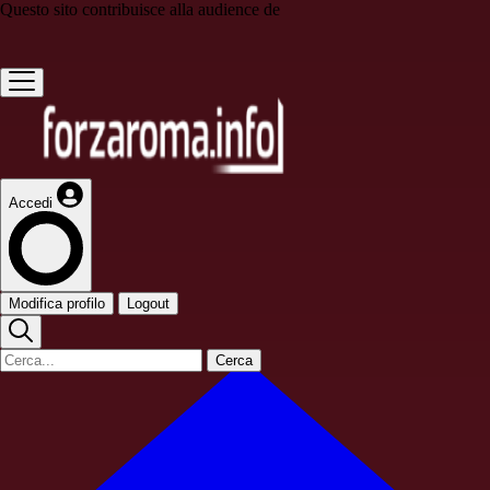
Questo sito contribuisce alla audience de
Accedi
Modifica profilo
Logout
Cerca