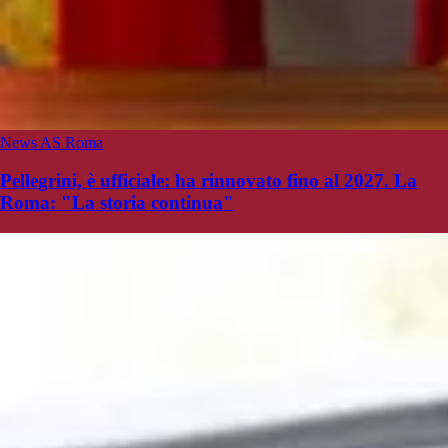
News AS Roma
Pellegrini, è ufficiale: ha rinnovato fino al 2027. La
Roma: "La storia continua"