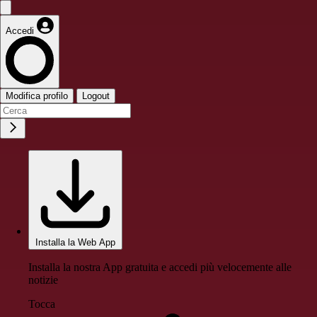
Accedi
Modifica profilo
Logout
Installa la Web App
Installa la nostra App gratuita e accedi più velocemente alle
notizie
Tocca