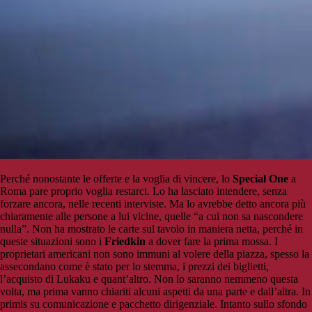
Perché nonostante le offerte e la voglia di vincere, lo
Special One
a
Roma pare proprio voglia restarci. Lo ha lasciato intendere, senza
forzare ancora, nelle recenti interviste. Ma lo avrebbe detto ancora più
chiaramente alle persone a lui vicine, quelle “a cui non sa nascondere
nulla”. Non ha mostrato le carte sul tavolo in maniera netta, perché in
queste situazioni sono i
Friedkin
a dover fare la prima mossa. I
proprietari americani non sono immuni al volere della piazza, spesso la
assecondano come è stato per lo stemma, i prezzi dei biglietti,
l’acquisto di Lukaku e quant’altro. Non lo saranno nemmeno questa
volta, ma prima vanno chiariti alcuni aspetti da una parte e dall’altra. In
primis su comunicazione e pacchetto dirigenziale. Intanto sullo sfondo