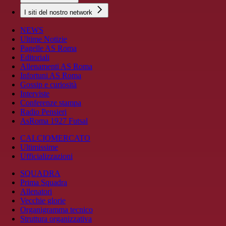
I siti del nostro network
NEWS
Ultime Notizie
Pagelle AS Roma
Editoriali
Allenamenti AS Roma
Infortuni AS Roma
Gossip e curiosità
Interviste
Conferenze stampa
Radio Pensieri
AsRoma 1927 Futsal
CALCIOMERCATO
Ultimissime
Ufficializzazioni
SQUADRA
Prima Squadra
Allenatori
Vecchie glorie
Organigramma tecnico
Struttura organizzativa