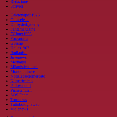
Redazione
Scrivici
Calcionapoli1926
Cittaceleste
Derbyderbyderby
Fantamagazine
FCInter1908
Forzaroma
Golssip
Hellas1903
Ilmilanista
Juvenews
Mediagol
Milanistichannel
Mondoudinese
Notiziecalciomercato
Numericalcio
Padovasport
Pianetamilan
SOS Fanta
Toronews
Tuttobolognaweb
Violanews