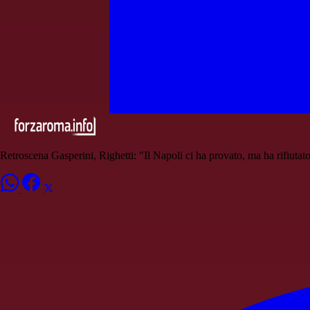
Retroscena Gasperini, Righetti: "Il Napoli ci ha provato, ma ha rifiutato 