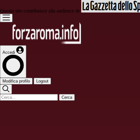
Questo sito contribuisce alla audience de
Accedi
Modifica profilo
Logout
Cerca