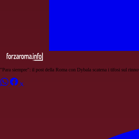
"Para siempre": il post della Roma con Dybala scatena i tifosi sul rinn