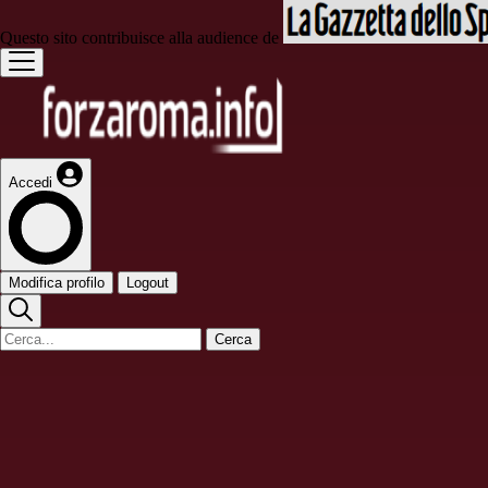
Questo sito contribuisce alla audience de
Accedi
Modifica profilo
Logout
Cerca