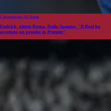
Calciomercato AS Roma
Endrick, niente Roma. Dalla Spagna: "Il Real ha
accettato un prestito in Premier"