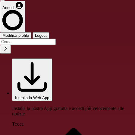
Accedi
Modifica profilo
Logout
Installa la Web App
Installa la nostra App gratuita e accedi più velocemente alle
notizie
Tocca