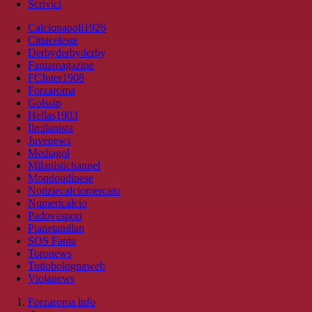
Scrivici
Calcionapoli1926
Cittaceleste
Derbyderbyderby
Fantamagazine
FCInter1908
Forzaroma
Golssip
Hellas1903
Ilmilanista
Juvenews
Mediagol
Milanistichannel
Mondoudinese
Notiziecalciomercato
Numericalcio
Padovasport
Pianetamilan
SOS Fanta
Toronews
Tuttobolognaweb
Violanews
Forzaroma.info