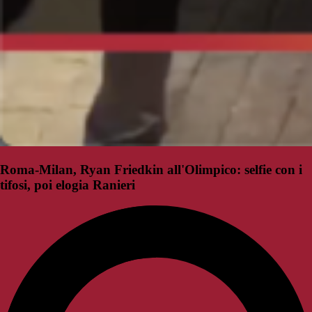
Roma-Milan, Ryan Friedkin all'Olimpico: selfie con i
tifosi, poi elogia Ranieri