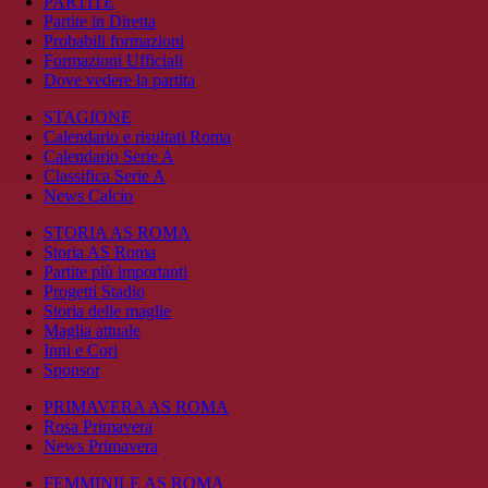
PARTITE
Partite in Diretta
Probabili formazioni
Formazioni Ufficiali
Dove vedere la partita
STAGIONE
Calendario e risultati Roma
Calendario Serie A
Classifica Serie A
News Calcio
STORIA AS ROMA
Storia AS Roma
Partite più importanti
Progetti Stadio
Storia delle maglie
Maglia attuale
Inni e Cori
Sponsor
PRIMAVERA AS ROMA
Rosa Primavera
News Primavera
FEMMINILE AS ROMA