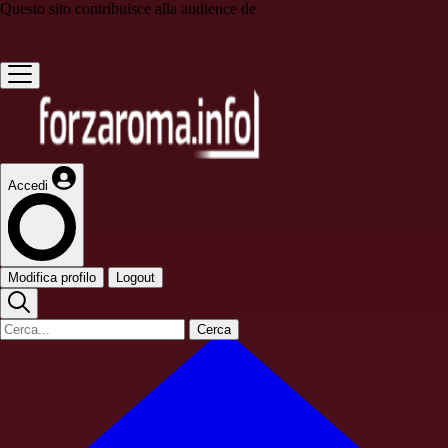
Questo sito contribuisce alla audience de
Accedi
Modifica profilo
Logout
Cerca