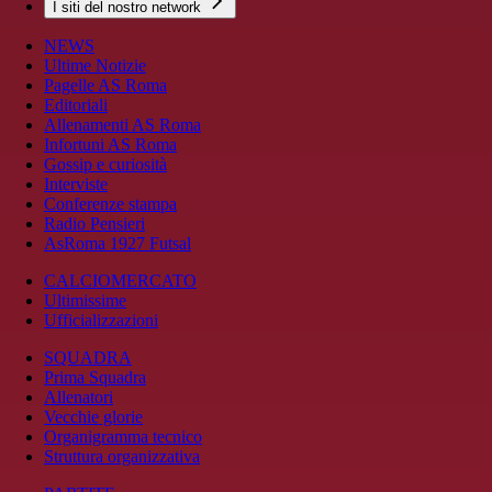
I siti del nostro network
NEWS
Ultime Notizie
Pagelle AS Roma
Editoriali
Allenamenti AS Roma
Infortuni AS Roma
Gossip e curiosità
Interviste
Conferenze stampa
Radio Pensieri
AsRoma 1927 Futsal
CALCIOMERCATO
Ultimissime
Ufficializzazioni
SQUADRA
Prima Squadra
Allenatori
Vecchie glorie
Organigramma tecnico
Struttura organizzativa