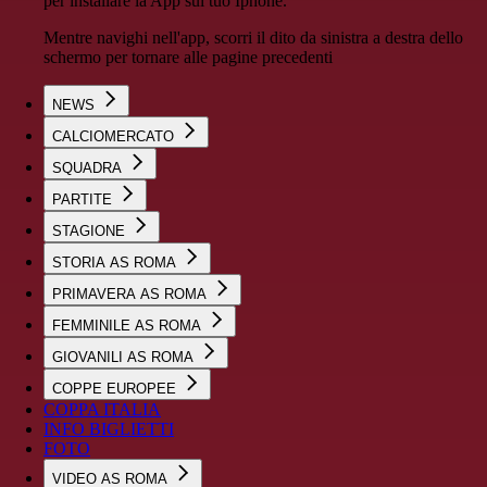
per installare la App sul tuo Iphone.
Mentre navighi nell'app, scorri il dito da sinistra a destra dello
schermo per tornare alle pagine precedenti
NEWS
CALCIOMERCATO
SQUADRA
PARTITE
STAGIONE
STORIA AS ROMA
PRIMAVERA AS ROMA
FEMMINILE AS ROMA
GIOVANILI AS ROMA
COPPE EUROPEE
COPPA ITALIA
INFO BIGLIETTI
FOTO
VIDEO AS ROMA