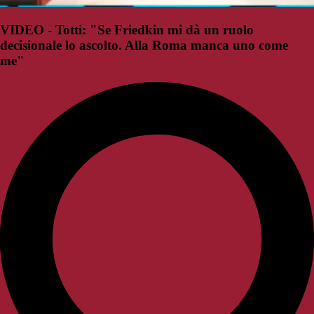
VIDEO - Totti: "Se Friedkin mi dà un ruolo
decisionale lo ascolto. Alla Roma manca uno come
me"