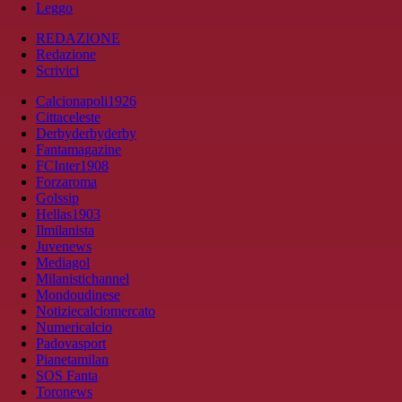
Leggo
REDAZIONE
Redazione
Scrivici
Calcionapoli1926
Cittaceleste
Derbyderbyderby
Fantamagazine
FCInter1908
Forzaroma
Golssip
Hellas1903
Ilmilanista
Juvenews
Mediagol
Milanistichannel
Mondoudinese
Notiziecalciomercato
Numericalcio
Padovasport
Pianetamilan
SOS Fanta
Toronews