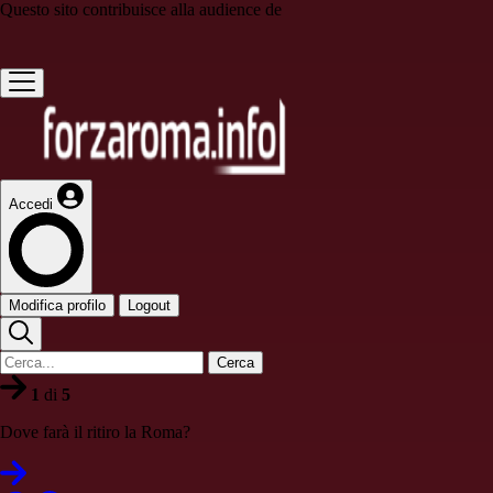
Questo sito contribuisce alla audience de
Accedi
Modifica profilo
Logout
Cerca
1
di
5
Dove farà il ritiro la Roma?