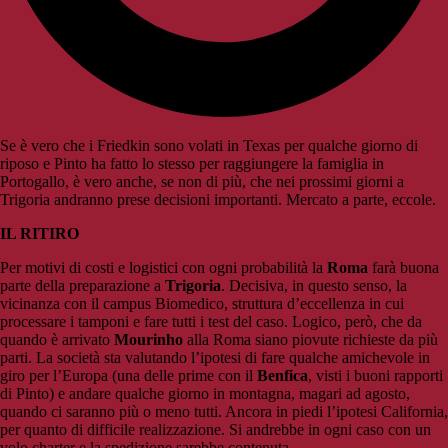
Se è vero che i Friedkin sono volati in Texas per qualche giorno di
riposo e Pinto ha fatto lo stesso per raggiungere la famiglia in
Portogallo, è vero anche, se non di più, che nei prossimi giorni a
Trigoria andranno prese decisioni importanti. Mercato a parte, eccole.
IL RITIRO
Per motivi di costi e logistici con ogni probabilità la
Roma
farà buona
parte della preparazione a
Trigoria
. Decisiva, in questo senso, la
vicinanza con il campus Biomedico, struttura d’eccellenza in cui
processare i tamponi e fare tutti i test del caso. Logico, però, che da
quando è arrivato
Mourinho
alla Roma siano piovute richieste da più
parti. La società sta valutando l’ipotesi di fare qualche amichevole in
giro per l’Europa (una delle prime con il
Benfica
, visti i buoni rapporti
di Pinto) e andare qualche giorno in montagna, magari ad agosto,
quando ci saranno più o meno tutti. Ancora in piedi l’ipotesi California,
per quanto di difficile realizzazione. Si andrebbe in ogni caso con un
volo charter e la spedizione sarebbe contenuta.