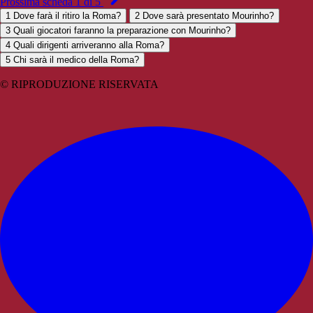
Prossima scheda 1 di 5
1
Dove farà il ritiro la Roma?
2
Dove sarà presentato Mourinho?
3
Quali giocatori faranno la preparazione con Mourinho?
4
Quali dirigenti arriveranno alla Roma?
5
Chi sarà il medico della Roma?
© RIPRODUZIONE RISERVATA