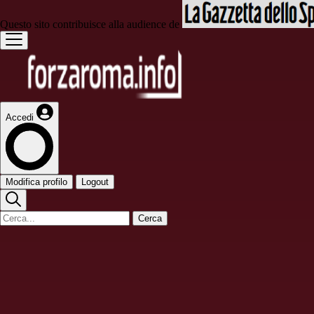
Questo sito contribuisce alla audience de
Accedi
Modifica profilo
Logout
Cerca