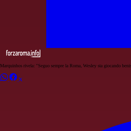
Marquinhos rivela: "Seguo sempre la Roma, Wesley sta giocando beni