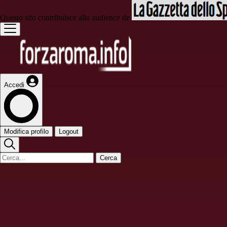
Questo sito contribuisce alla audience de
Accedi
Modifica profilo
Logout
Cerca