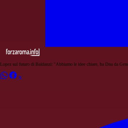
Lopez sul futuro di Baldanzi: "Abbiamo le idee chiare, ha Dna da Gen