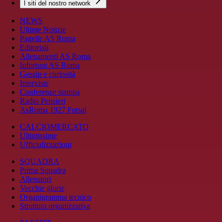
I siti del nostro network
NEWS
Ultime Notizie
Pagelle AS Roma
Editoriali
Allenamenti AS Roma
Infortuni AS Roma
Gossip e curiosità
Interviste
Conferenze stampa
Radio Pensieri
AsRoma 1927 Futsal
CALCIOMERCATO
Ultimissime
Ufficializzazioni
SQUADRA
Prima Squadra
Allenatori
Vecchie glorie
Organigramma tecnico
Struttura organizzativa