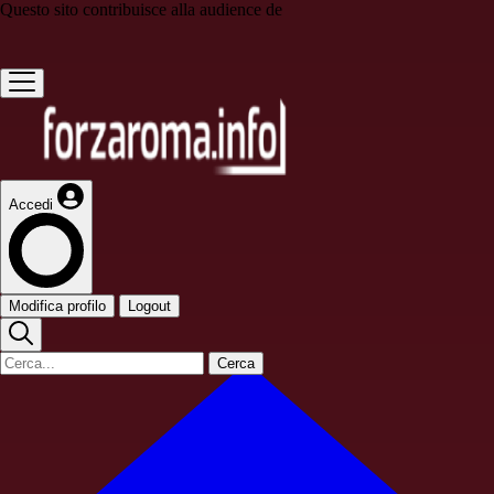
Questo sito contribuisce alla audience de
Accedi
Modifica profilo
Logout
Cerca