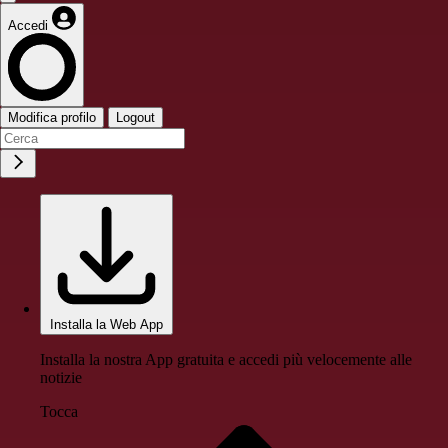
Accedi
Modifica profilo
Logout
Installa la Web App
Installa la nostra App gratuita e accedi più velocemente alle
notizie
Tocca