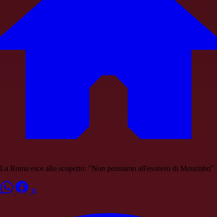
La Roma esce allo scoperto: "Non pensiamo all'esonero di Mourinho"