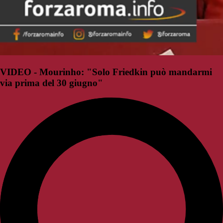
VIDEO - Mourinho: "Solo Friedkin può mandarmi
via prima del 30 giugno"