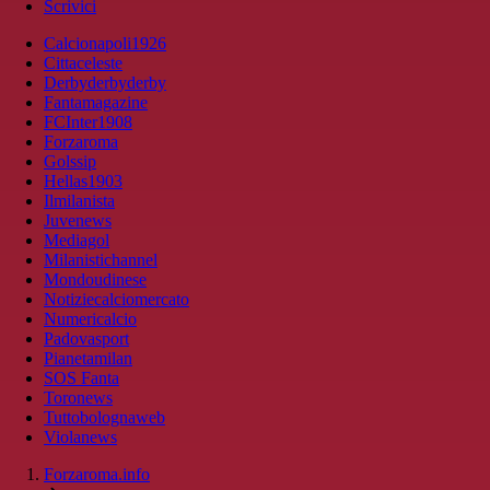
Scrivici
Calcionapoli1926
Cittaceleste
Derbyderbyderby
Fantamagazine
FCInter1908
Forzaroma
Golssip
Hellas1903
Ilmilanista
Juvenews
Mediagol
Milanistichannel
Mondoudinese
Notiziecalciomercato
Numericalcio
Padovasport
Pianetamilan
SOS Fanta
Toronews
Tuttobolognaweb
Violanews
Forzaroma.info