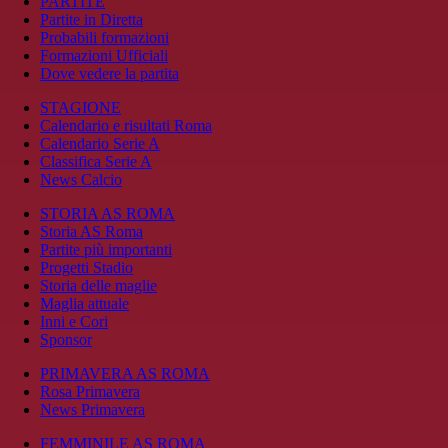
PARTITE
Partite in Diretta
Probabili formazioni
Formazioni Ufficiali
Dove vedere la partita
STAGIONE
Calendario e risultati Roma
Calendario Serie A
Classifica Serie A
News Calcio
STORIA AS ROMA
Storia AS Roma
Partite più importanti
Progetti Stadio
Storia delle maglie
Maglia attuale
Inni e Cori
Sponsor
PRIMAVERA AS ROMA
Rosa Primavera
News Primavera
FEMMINILE AS ROMA