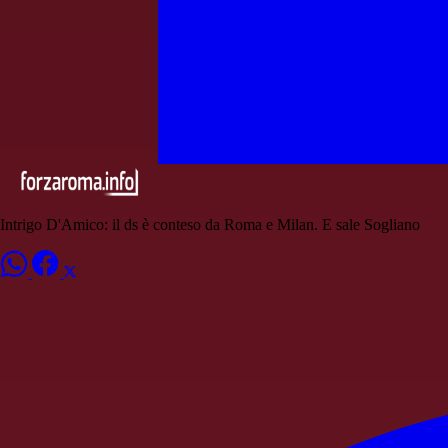
Intrigo D'Amico: il ds è conteso da Roma e Milan. E sale Sogliano