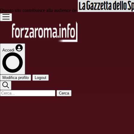
Questo sito contribuisce alla audience de
Accedi
Modifica profilo
Logout
Cerca