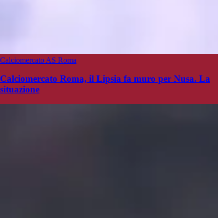
Calciomercato AS Roma
Calciomercato Roma, il Lipsia fa muro per Nusa. La
situazione