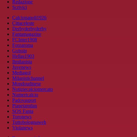
Redazione
Scrivici
Calcionapoli1926
Cittaceleste
Derbyderbyderby
Fantamagazine
FCInter1908
Forzaroma
Golssip
Hellas1903
Ilmilanista
Juvenews
Mediagol
Milanistichannel
Mondoudinese
Notiziecalciomercato
Numericalcio
Padovasport
Pianetamilan
SOS Fanta
Toronews
Tuttobolognaweb
Violanews