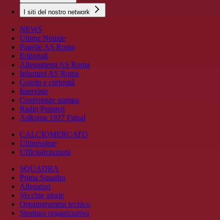
I siti del nostro network
NEWS
Ultime Notizie
Pagelle AS Roma
Editoriali
Allenamenti AS Roma
Infortuni AS Roma
Gossip e curiosità
Interviste
Conferenze stampa
Radio Pensieri
AsRoma 1927 Futsal
CALCIOMERCATO
Ultimissime
Ufficializzazioni
SQUADRA
Prima Squadra
Allenatori
Vecchie glorie
Organigramma tecnico
Struttura organizzativa