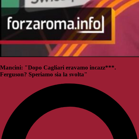
Mancini: "Dopo Cagliari eravamo incazz***.
Ferguson? Speriamo sia la svolta"