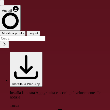
Accedi
Modifica profilo
Logout
Installa la Web App
Installa la nostra App gratuita e accedi più velocemente alle
notizie
Tocca