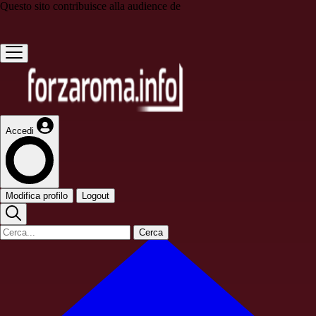
Questo sito contribuisce alla audience de
Accedi
Modifica profilo
Logout
Cerca