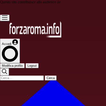
Questo sito contribuisce alla audience de
Accedi
Modifica profilo
Logout
Cerca