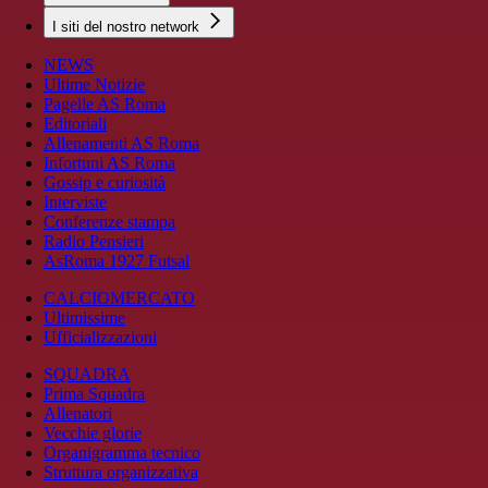
I siti del nostro network
NEWS
Ultime Notizie
Pagelle AS Roma
Editoriali
Allenamenti AS Roma
Infortuni AS Roma
Gossip e curiosità
Interviste
Conferenze stampa
Radio Pensieri
AsRoma 1927 Futsal
CALCIOMERCATO
Ultimissime
Ufficializzazioni
SQUADRA
Prima Squadra
Allenatori
Vecchie glorie
Organigramma tecnico
Struttura organizzativa