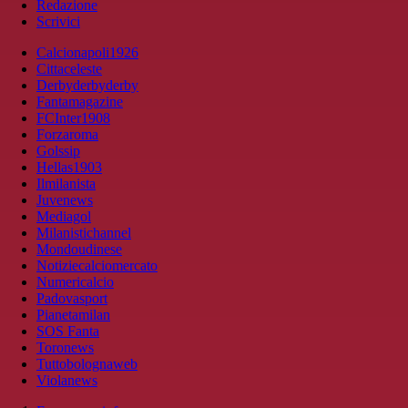
Redazione
Scrivici
Calcionapoli1926
Cittaceleste
Derbyderbyderby
Fantamagazine
FCInter1908
Forzaroma
Golssip
Hellas1903
Ilmilanista
Juvenews
Mediagol
Milanistichannel
Mondoudinese
Notiziecalciomercato
Numericalcio
Padovasport
Pianetamilan
SOS Fanta
Toronews
Tuttobolognaweb
Violanews