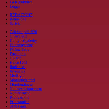
La Repubblica
Leggo
REDAZIONE
Redazione
Scrivici
Calcionapoli1926
Cittaceleste
Derbyderbyderby
Fantamagazine
FCInter1908
Forzaroma
Golssip
Hellas1903
Ilmilanista
Juvenews
Mediagol
Milanistichannel
Mondoudinese
Notiziecalciomercato
Numericalcio
Padovasport
Pianetamilan
SOS Fanta