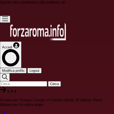
Questo sito contribuisce alla audience de
Accedi
Modifica profilo
Logout
Cerca
1
di
4
Si tratta per Tyrique George: il Chelsea chiede 30 milioni. Piace
Mainoo per il centrocampo