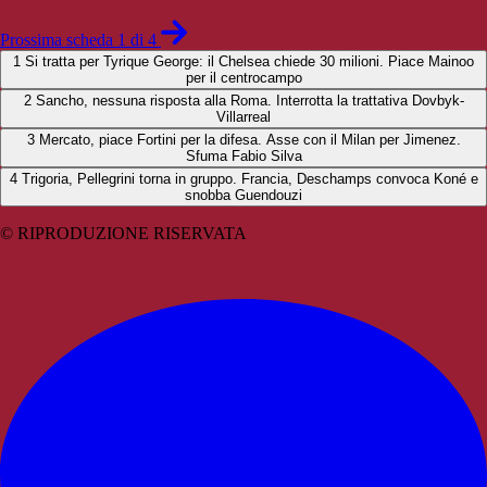
Prossima scheda 1 di 4
1
Si tratta per Tyrique George: il Chelsea chiede 30 milioni. Piace Mainoo
per il centrocampo
2
Sancho, nessuna risposta alla Roma. Interrotta la trattativa Dovbyk-
Villarreal
3
Mercato, piace Fortini per la difesa. Asse con il Milan per Jimenez.
Sfuma Fabio Silva
4
Trigoria, Pellegrini torna in gruppo. Francia, Deschamps convoca Koné e
snobba Guendouzi
© RIPRODUZIONE RISERVATA