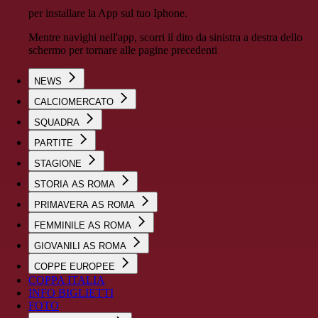
per installare la App sul tuo Iphone.
Mentre navighi nell'app, scorri il dito da sinistra a destra dello
schermo per tornare alle pagine precedenti
NEWS
CALCIOMERCATO
SQUADRA
PARTITE
STAGIONE
STORIA AS ROMA
PRIMAVERA AS ROMA
FEMMINILE AS ROMA
GIOVANILI AS ROMA
COPPE EUROPEE
COPPA ITALIA
INFO BIGLIETTI
FOTO