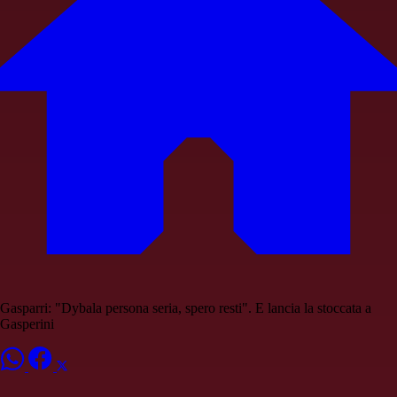
Gasparri: "Dybala persona seria, spero resti". E lancia la stoccata a
Gasperini