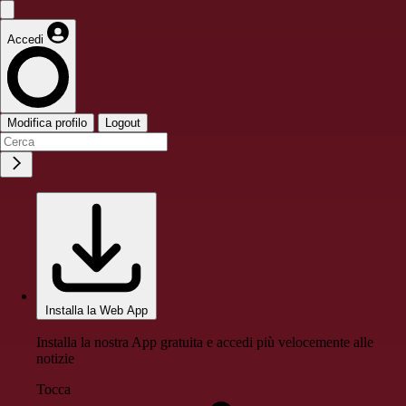
Accedi
Modifica profilo
Logout
Installa la Web App
Installa la nostra App gratuita e accedi più velocemente alle
notizie
Tocca