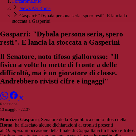
Forzaroma.info
News AS Roma
Gasparri: "Dybala persona seria, spero resti". E lancia la
stoccata a Gasperini
Gasparri: "Dybala persona seria, spero
resti". E lancia la stoccata a Gasperini
Il Senatore, noto tifoso giallorosso: "Il
fisico a volte lo mette di fronte a delle
difficoltà, ma è un giocatore di classe.
Andrebbero rivisti cifre e ingaggi"
Redazione
13 maggio - 22:37
Maurizio Gasparri
, Senatore della Repubblica e noto tifoso della
Roma
, ha rilasciato alcune dichiarazioni ai cronisti presenti
all'
Olimpico
in occasione della finale di Coppa Italia tra
Lazio
e
Inter
.
Il primo tema trattato, ovviamente, è stato il
caos in merito alla