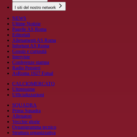
I siti del nostro network
NEWS
Ultime Notizie
Pagelle AS Roma
Editoriali
Allenamenti AS Roma
Infortuni AS Roma
Gossip e curiosità
Interviste
Conferenze stampa
Radio Pensieri
AsRoma 1927 Futsal
CALCIOMERCATO
Ultimissime
Ufficializzazioni
SQUADRA
Prima Squadra
Allenatori
Vecchie glorie
Organigramma tecnico
Struttura organizzativa