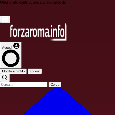
Questo sito contribuisce alla audience de
Accedi
Modifica profilo
Logout
Cerca