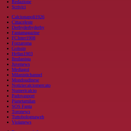
Redazione
Scrivici
Calcionapoli1926
Cittaceleste
Derbyderbyderby
Fantamagazine
FCInter1908
Forzaroma
Golssip
Hellas1903
Ilmilanista
Juvenews
Mediagol
Milanistichannel
Mondoudinese
Notiziecalciomercato
Numericalcio
Padovasport
Pianetamilan
SOS Fanta
Toronews
Tuttobolognaweb
Violanews