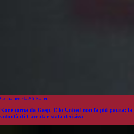
Calciomercato AS Roma
Koné torna da Gasp. E lo United non fa più paura: la
volontà di Carrick è stata decisiva