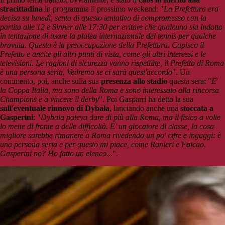
stracittadina
in programma il prossimo weekend: "
La Prefettura era
decisa su lunedì, sento di questo tentativo di compromesso con la
partita alle 12 e Sinner alle 17:30 per evitare che qualcuno sia indotto
in tentazione di usare la platea internazionale del tennis per qualche
bravata. Questa è la preoccupazione della Prefettura. Capisco il
Prefetto e anche gli altri punti di vista, come gli altri interessi e le
televisioni. Le ragioni di sicurezza vanno rispettate, il Prefetto di Roma
è una persona seria. Vedremo se ci sarà quest'accordo
". Un
commento, poi, anche sulla sua
presenza allo stadio
questa sera: "
E'
la Coppa Italia, ma sono della Roma e sono interessato alla rincorsa
Champions e a vincere il derby
". Poi Gasparri ha detto la sua
sull'eventuale rinnovo di Dybala
, lanciando anche una
stoccata a
Gasperini
: "
Dybala poteva dare di più alla Roma, ma il fisico a volte
lo mette di fronte a delle difficoltà. E' un giocatore di classe, la cosa
migliore sarebbe rimanere a Roma rivedendo un po' cifre e ingaggi: è
una persona seria e per questo mi piace, come Ranieri e Falcao.
Gasperini no? Ho fatto un elenco...
".