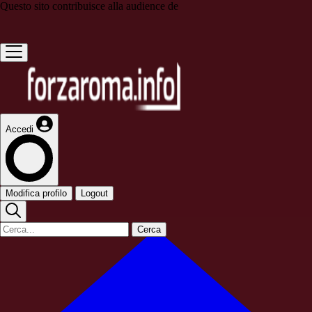
Questo sito contribuisce alla audience de
Accedi
Modifica profilo
Logout
Cerca