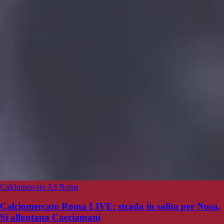
Calciomercato AS Roma
Calciomercato Roma LIVE: strada in salita per Nusa.
Si allontana Cacciamani