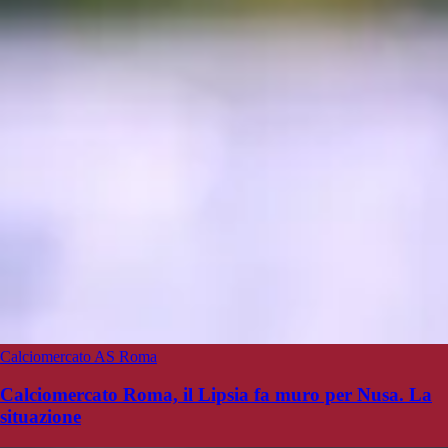
Calciomercato AS Roma
Calciomercato Roma, il Lipsia fa muro per Nusa. La
situazione