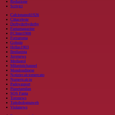
Redazione
Scrivici
Calcionapoli1926
Cittaceleste
Derbyderbyderby
Fantamagazine
FCInter1908
Forzaroma
Golssip
Hellas1903
Ilmilanista
Juvenews
Mediagol
Milanistichannel
Mondoudinese
Notiziecalciomercato
Numericalcio
Padovasport
Pianetamilan
SOS Fanta
Toronews
Tuttobolognaweb
Violanews