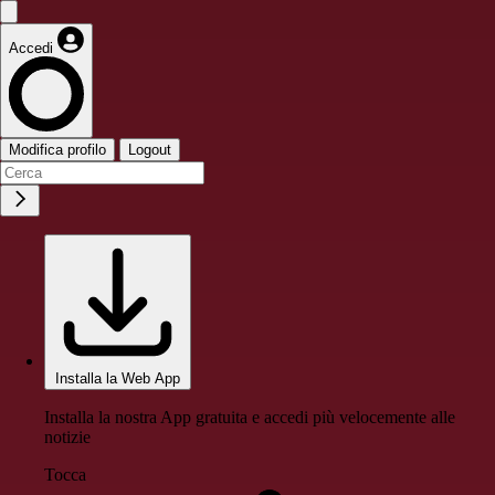
Accedi
Modifica profilo
Logout
Installa la Web App
Installa la nostra App gratuita e accedi più velocemente alle
notizie
Tocca