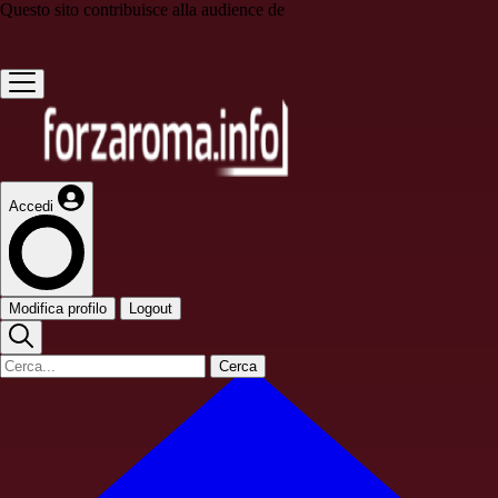
Questo sito contribuisce alla audience de
Accedi
Modifica profilo
Logout
Cerca