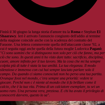
Finirà il 30 giugno la lunga storia d'amore tra la
Roma
e Stephan
El
Shaarawy
. Ieri è arrivato l'annuncio congiunto dell'addio al termine
della stagione coincide anche con la scadenza del contratto del
Faraone. Una lettera commovente quella dell'attaccante classe '92, a
cui è seguita oggi anche quella della futura moglie Ludovica
Pagani:
"Ci sono uomini che si distinguono non solo per ciò che fanno, ma per
ciò che sono. In questi anni ti ho visto dare tutto: sacrificio, disciplina,
cuore, amore infinito per il tuo lavoro. Ma la cosa che mi ha sempre
colpita più di tutte è stata la tua umiltà. La tua eleganza. Il modo
silenzioso e immenso con cui hai sempre lasciato parlare solo il
campo. Da quando ci siamo conosciuti non ho perso una tua partita.
Ovunque fossi nel mondo, c’era sempre una priorità: vedere te
giocare. Perché non c è niente al mondo che ti fa brillare come il
calcio, che è la tua vita. Prima di un calciatore esemplare, tu sei un
uomo raro. Una persona vera, preziosa. E chi ha avuto il privilegio di
conoscerti davvero, questo lo sa".