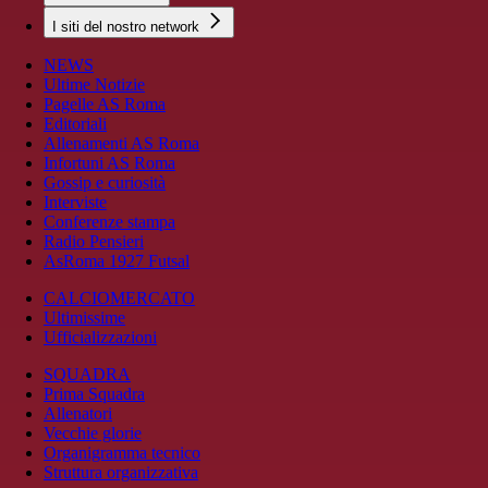
I siti del nostro network
NEWS
Ultime Notizie
Pagelle AS Roma
Editoriali
Allenamenti AS Roma
Infortuni AS Roma
Gossip e curiosità
Interviste
Conferenze stampa
Radio Pensieri
AsRoma 1927 Futsal
CALCIOMERCATO
Ultimissime
Ufficializzazioni
SQUADRA
Prima Squadra
Allenatori
Vecchie glorie
Organigramma tecnico
Struttura organizzativa