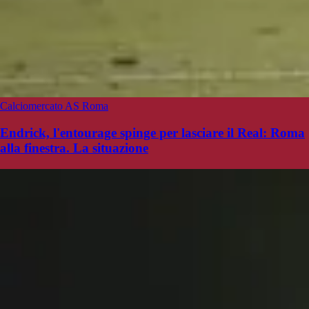
Calciomercato AS Roma
Endrick, l'entourage spinge per lasciare il Real: Roma
alla finestra. La situazione