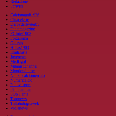
Redazione
Scrivici
Calcionapoli1926
Cittaceleste
Derbyderbyderby
Fantamagazine
FCInter1908
Forzaroma
Golssip
Hellas1903
Ilmilanista
Juvenews
Mediagol
Milanistichannel
Mondoudinese
Notiziecalciomercato
Numericalcio
Padovasport
Pianetamilan
SOS Fanta
Toronews
Tuttobolognaweb
Violanews