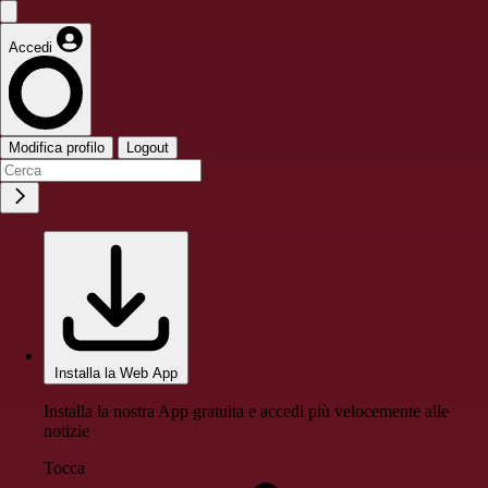
Accedi
Modifica profilo
Logout
Installa la Web App
Installa la nostra App gratuita e accedi più velocemente alle
notizie
Tocca