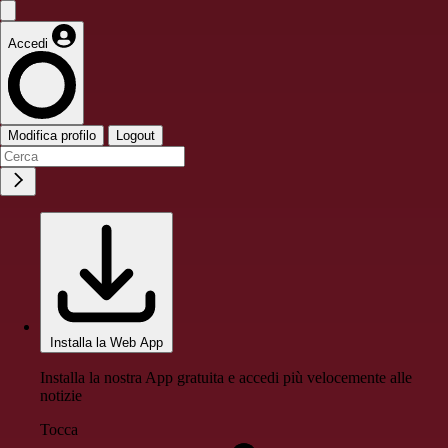
Accedi
Modifica profilo
Logout
Installa la Web App
Installa la nostra App gratuita e accedi più velocemente alle
notizie
Tocca