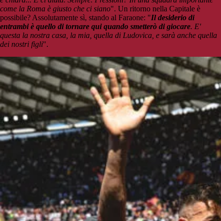
come la Roma è giusto che ci siano
". Un ritorno nella Capitale è
possibile? Assolutamente sì, stando al Faraone: "
Il desiderio di
entrambi è quello di tornare qui quando smetterò di giocare
. E'
questa la nostra casa, la mia, quella di Ludovica, e sarà anche quella
dei nostri figli
".