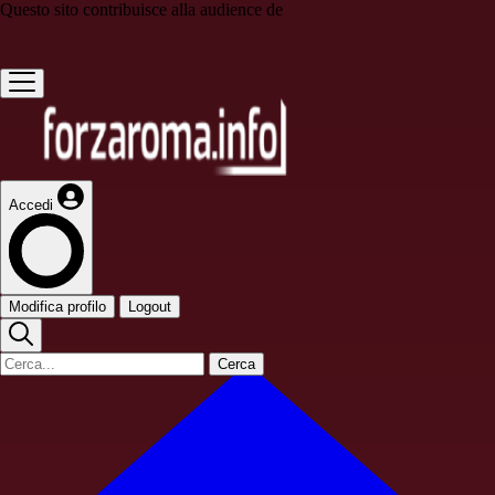
Questo sito contribuisce alla audience de
Accedi
Modifica profilo
Logout
Cerca