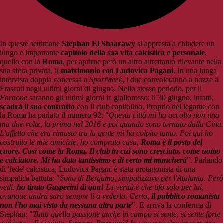
In queste settimane
Stephan El Shaarawy
si appresta a chiudere un
lungo e importante
capitolo della sua vita calcistica e personale
,
quello con la
Roma
, per aprirne però un altro altrettanto rilevante nella
sua sfera privata, il
matrimonio con Ludovica Pagani
. In una lunga
intervista doppia concessa a
SportWeek
, i due convoleranno a nozze a
Frascati negli ultimi giorni di giugno. Nello stesso periodo, per il
Faraone
saranno gli ultimi giorni in giallorosso: il 30 giugno, infatti,
scadrà il suo contratto
con il club capitolino. Proprio del legame con
la Roma ha parlato il numero 92: "
Questa città mi ha accolto non una
ma due volte, la prima nel 2016 e poi quando sono tornato dalla Cina.
L'affetto che era rimasto tra la gente mi ha colpito tanto. Poi qui ho
costruito le mie amicizie, ho comprato casa,
Roma è il posto del
cuore. Così come la Roma. Il club in cui sono cresciuto, come uomo
e calciatore. Mi ha dato tantissimo e di certo mi mancherà
". Parlando
di 'fede' calcistica, Ludovica Pagani è stata protagonista di una
simpatica battuta: "
Sono di Bergamo, simpatizzavo per l'Atalanta. Però
vedi,
ho tirato Gasperini di qua!
La verità è che tifo solo per lui,
ovunque andrà sarò sempre lì a vederlo. Certo,
il pubblico romanista
non l'ho mai visto da nessuna altra parte
". E arriva la conferma di
Stephan: "
Tutta quella passione anche in campo si sente, si sente forte
e chiara... E ci aiuta. Sempre. Pressioni? In una squadra importante