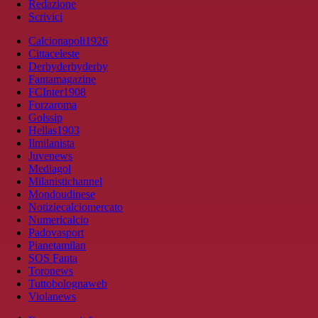
Redazione
Scrivici
Calcionapoli1926
Cittaceleste
Derbyderbyderby
Fantamagazine
FCInter1908
Forzaroma
Golssip
Hellas1903
Ilmilanista
Juvenews
Mediagol
Milanistichannel
Mondoudinese
Notiziecalciomercato
Numericalcio
Padovasport
Pianetamilan
SOS Fanta
Toronews
Tuttobolognaweb
Violanews