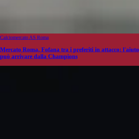
Calciomercato AS Roma
Mercato Roma, Fofana tra i preferiti in attacco: l'aiuto
può arrivare dalla Champions