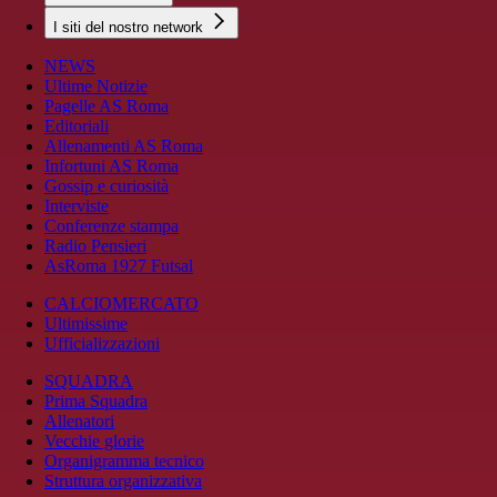
I siti del nostro network
NEWS
Ultime Notizie
Pagelle AS Roma
Editoriali
Allenamenti AS Roma
Infortuni AS Roma
Gossip e curiosità
Interviste
Conferenze stampa
Radio Pensieri
AsRoma 1927 Futsal
CALCIOMERCATO
Ultimissime
Ufficializzazioni
SQUADRA
Prima Squadra
Allenatori
Vecchie glorie
Organigramma tecnico
Struttura organizzativa