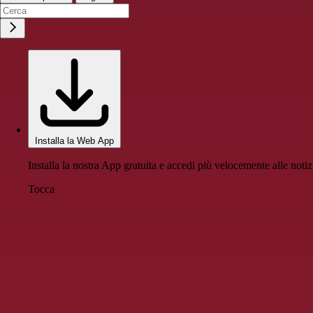
Installa la Web App
Installa la nostra App gratuita e accedi più velocemente alle notiz
Tocca