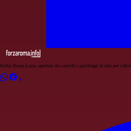
Derby Roma-Lazio, apertura dei cancelli e parcheggi: le info per i tifos