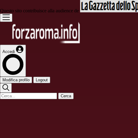
Questo sito contribuisce alla audience de
Accedi
Modifica profilo
Logout
Cerca