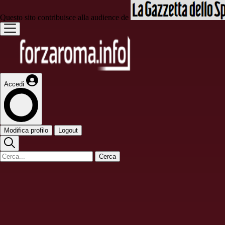
Questo sito contribuisce alla audience de
Accedi
Modifica profilo
Logout
Cerca