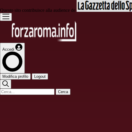
Questo sito contribuisce alla audience de
Accedi
Modifica profilo
Logout
Cerca