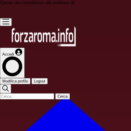
Questo sito contribuisce alla audience de
Accedi
Modifica profilo
Logout
Cerca