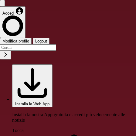
Accedi
Modifica profilo
Logout
Installa la Web App
Installa la nostra App gratuita e accedi più velocemente alle
notizie
Tocca