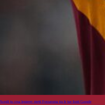
Scegli tu cosa leggere: metti Forzaroma tra le tue fonti Google