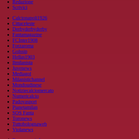
Redazione
Scrivici
Calcionapoli1926
Cittaceleste
Derbyderbyderby
Fantamagazine
FCInter1908
Forzaroma
Golssip
Hellas1903
Ilmilanista
Juvenews
Mediagol
Milanistichannel
Mondoudinese
Notiziecalciomercato
Numericalcio
Padovasport
Pianetamilan
SOS Fanta
Toronews
Tuttobolognaweb
Violanews