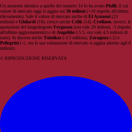
Un aumento identico a quello del numero 14 lo ha avuto
Pisilli
, il cui
valore di mercato oggi si aggira sui
30 milioni
(+10 rispetto all'ultimo
rilevamento). Sale il valore di mercato anche di
El Aynaoui
(23
milioni) e
Ghilardi
(18), cresce anche
Celik
(14).
Crollano
, invece, le
quotazioni del lungodegente
Ferguson
(ora vale 20 milioni, -5 rispetto
all'ultimo aggiornamento) e di
Angeliño
(-5.5, ora vale 4.5 milioni di
euro). In discesa anche
Tsimikas
(-3.5 milioni),
Zaragoza
(-2) e
Pellegrini
(-1, ora la sua valutazione di mercato si aggira attorno agli 8
milioni).
© RIPRODUZIONE RISERVATA