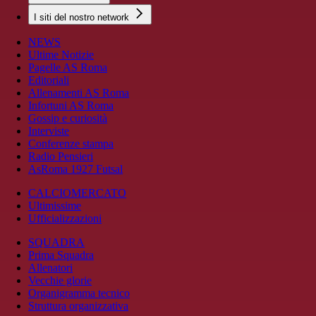
I siti del nostro network
NEWS
Ultime Notizie
Pagelle AS Roma
Editoriali
Allenamenti AS Roma
Infortuni AS Roma
Gossip e curiosità
Interviste
Conferenze stampa
Radio Pensieri
AsRoma 1927 Futsal
CALCIOMERCATO
Ultimissime
Ufficializzazioni
SQUADRA
Prima Squadra
Allenatori
Vecchie glorie
Organigramma tecnico
Struttura organizzativa