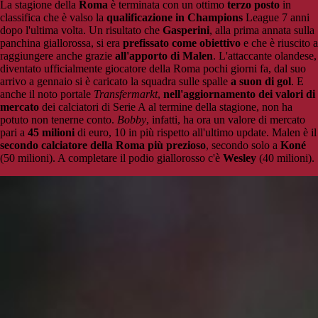
La stagione della
Roma
è terminata con un ottimo
terzo posto
in
classifica che è valso la
qualificazione in Champions
League 7 anni
dopo l'ultima volta. Un risultato che
Gasperini
, alla prima annata sulla
panchina giallorossa, si era
prefissato come obiettivo
e che è riuscito a
raggiungere anche grazie
all'apporto di Malen
. L'attaccante olandese,
diventato ufficialmente giocatore della Roma pochi giorni fa, dal suo
arrivo a gennaio si è caricato la squadra sulle spalle
a suon di gol
. E
anche il noto portale
Transfermarkt
,
nell'aggiornamento dei valori di
mercato
dei calciatori di Serie A al termine della stagione, non ha
potuto non tenerne conto.
Bobby
, infatti, ha ora un valore di mercato
pari a
45 milioni
di euro, 10 in più rispetto all'ultimo update. Malen è il
secondo calciatore della Roma più prezioso
, secondo solo a
Koné
(50 milioni). A completare il podio giallorosso c'è
Wesley
(40 milioni).