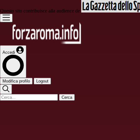
Questo sito contribuisce alla audience de
Accedi
Modifica profilo
Logout
Cerca