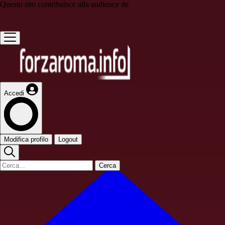
Questo sito contribuisce alla audience de
Accedi
Modifica profilo
Logout
Cerca