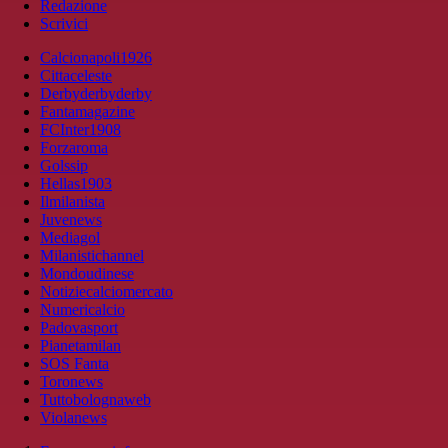
Redazione
Scrivici
Calcionapoli1926
Cittaceleste
Derbyderbyderby
Fantamagazine
FCInter1908
Forzaroma
Golssip
Hellas1903
Ilmilanista
Juvenews
Mediagol
Milanistichannel
Mondoudinese
Notiziecalciomercato
Numericalcio
Padovasport
Pianetamilan
SOS Fanta
Toronews
Tuttobolognaweb
Violanews