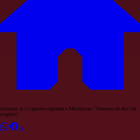
Armenia, il ct Caparros risponde a Mkhitaryan: "Nessuno mi dice chi
scegliere"