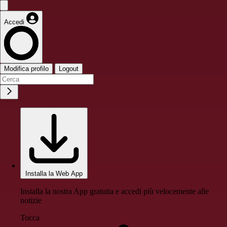
Accedi
Modifica profilo
Logout
Installa la Web App
Installa la nostra App gratuita e accedi più velocemente alle
notizie
Tocca