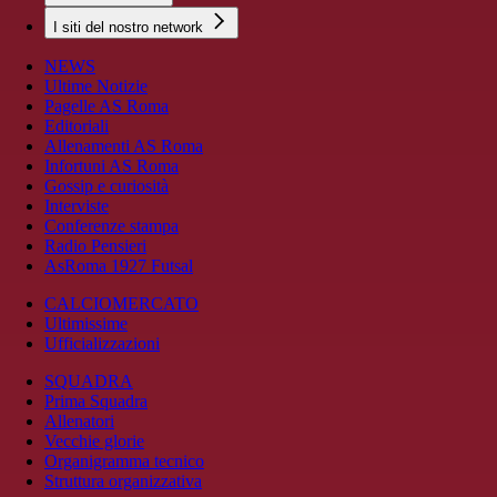
I siti del nostro network
NEWS
Ultime Notizie
Pagelle AS Roma
Editoriali
Allenamenti AS Roma
Infortuni AS Roma
Gossip e curiosità
Interviste
Conferenze stampa
Radio Pensieri
AsRoma 1927 Futsal
CALCIOMERCATO
Ultimissime
Ufficializzazioni
SQUADRA
Prima Squadra
Allenatori
Vecchie glorie
Organigramma tecnico
Struttura organizzativa