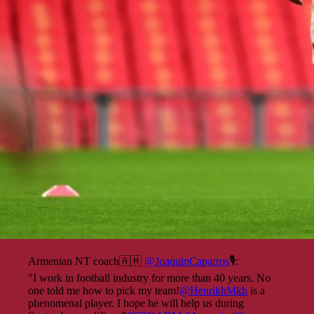
Armenian NT coach🇦🇲
@JoaquinCaparros
🎙:
"I work in football industry for more than 40 years. No
one told me how to pick my team!
@HenrikhMkh
is a
phenomenal player. I hope he will help us during