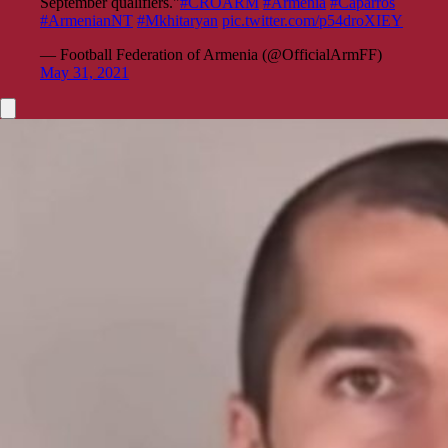
September qualifiers."
#CROARM
#Armenia
#Caparros
#ArmenianNT
#Mkhitaryan
pic.twitter.com/p54droXIEY
— Football Federation of Armenia (@OfficialArmFF)
May 31, 2021