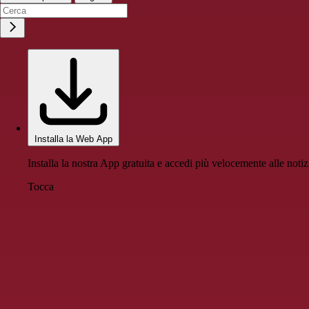
Installa la Web App
Installa la nostra App gratuita e accedi più velocemente alle notiz
Tocca