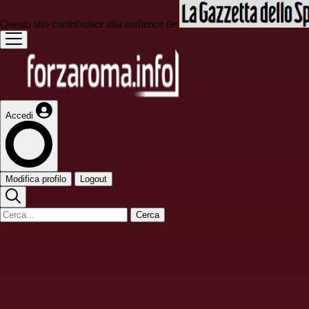
Questo sito contribuisce alla audience de
Accedi
Modifica profilo
Logout
Cerca