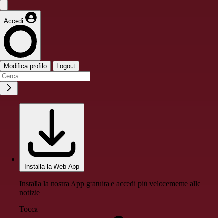
Accedi
Modifica profilo
Logout
Installa la Web App
Installa la nostra App gratuita e accedi più velocemente alle
notizie
Tocca