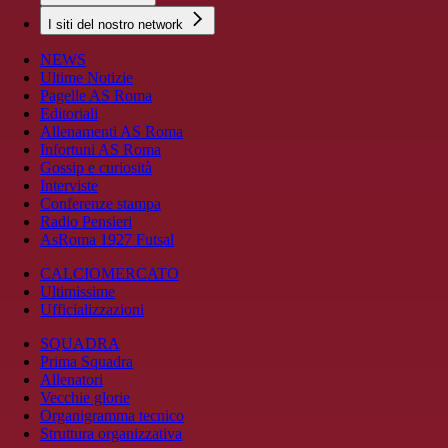
I siti del nostro network
NEWS
Ultime Notizie
Pagelle AS Roma
Editoriali
Allenamenti AS Roma
Infortuni AS Roma
Gossip e curiosità
Interviste
Conferenze stampa
Radio Pensieri
AsRoma 1927 Futsal
CALCIOMERCATO
Ultimissime
Ufficializzazioni
SQUADRA
Prima Squadra
Allenatori
Vecchie glorie
Organigramma tecnico
Struttura organizzativa