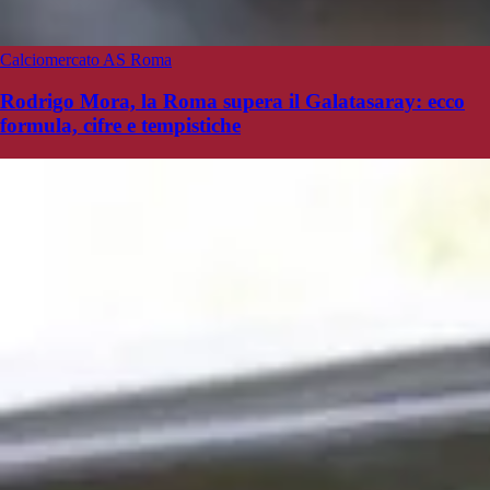
Calciomercato AS Roma
Rodrigo Mora, la Roma supera il Galatasaray: ecco
formula, cifre e tempistiche