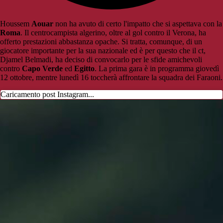
Houssem
Aouar
non ha avuto di certo l'impatto che si aspettava con la
Roma
. Il centrocampista algerino, oltre al gol contro il Verona, ha
offerto prestazioni abbastanza opache. Si tratta, comunque, di un
giocatore importante per la sua nazionale ed è per questo che il ct,
Djamel Belmadi, ha deciso di convocarlo per le sfide amichevoli
contro
Capo Verde
ed
Egitto
. La prima gara è in programma giovedì
12 ottobre, mentre lunedì 16 toccherà affrontare la squadra dei Faraoni.
Caricamento post Instagram...