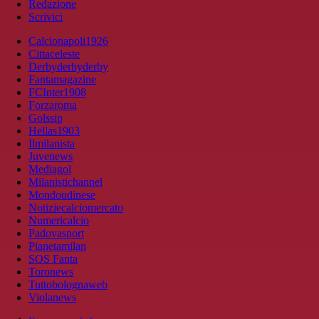
Redazione
Scrivici
Calcionapoli1926
Cittaceleste
Derbyderbyderby
Fantamagazine
FCInter1908
Forzaroma
Golssip
Hellas1903
Ilmilanista
Juvenews
Mediagol
Milanistichannel
Mondoudinese
Notiziecalciomercato
Numericalcio
Padovasport
Pianetamilan
SOS Fanta
Toronews
Tuttobolognaweb
Violanews