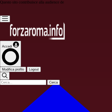
Questo sito contribuisce alla audience de
Accedi
Modifica profilo
Logout
Cerca