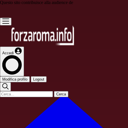
Questo sito contribuisce alla audience de
Accedi
Modifica profilo
Logout
Cerca