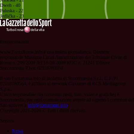
Dweh - 40
Paluska - 22
Jedlička - 23
Forzaroma.info
www.ForzaRoma.info è una testata giornalistica. Direttore
responsabile Massimo Limiti Autorizzazione del Tribunale Civile di
Roma n. 299/2009 del 18-09-2009 ROC n. 21241 Editore
Soccermedia P.Iva: 02118780564
Il sito Forzaroma.info di titolarità di Soccermedia S.r.l., C.F./PI
02118780564, è affiliato al network Gazzanet di RCS Mediagroup
S.p.a..
Unico responsabile dei contenuti (testi, foto, video e grafiche) è
Soccermedia; per ogni comunicazione avente ad oggetto i contenuti del
Sito scrivere a
info@forzaroma.info
Copyright 2021-2026 © Tutti i diritti riservati.
Sezioni
News