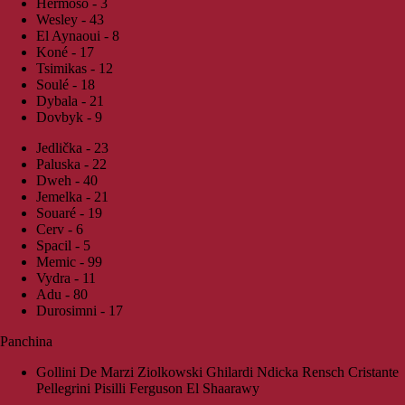
Hermoso - 3
Wesley - 43
El Aynaoui - 8
Koné - 17
Tsimikas - 12
Soulé - 18
Dybala - 21
Dovbyk - 9
Jedlička - 23
Paluska - 22
Dweh - 40
Jemelka - 21
Souaré - 19
Cerv - 6
Spacil - 5
Memic - 99
Vydra - 11
Adu - 80
Durosimni - 17
Panchina
Gollini De Marzi Ziolkowski Ghilardi Ndicka Rensch Cristante
Pellegrini Pisilli Ferguson El Shaarawy