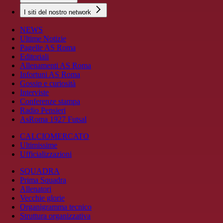
I siti del nostro network
NEWS
Ultime Notizie
Pagelle AS Roma
Editoriali
Allenamenti AS Roma
Infortuni AS Roma
Gossip e curiosità
Interviste
Conferenze stampa
Radio Pensieri
AsRoma 1927 Futsal
CALCIOMERCATO
Ultimissime
Ufficializzazioni
SQUADRA
Prima Squadra
Allenatori
Vecchie glorie
Organigramma tecnico
Struttura organizzativa