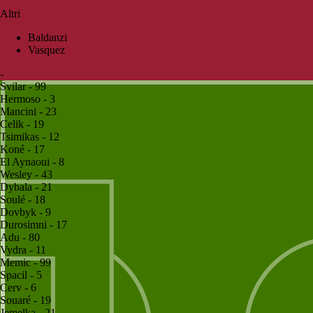
Altri
Baldanzi
Vasquez
-
Svilar - 99
Hermoso - 3
Mancini - 23
Celik - 19
Tsimikas - 12
Koné - 17
El Aynaoui - 8
Wesley - 43
Dybala - 21
Soulé - 18
Dovbyk - 9
Durosimni - 17
Adu - 80
Vydra - 11
Memic - 99
Spacil - 5
Cerv - 6
Souaré - 19
Jemelka - 21