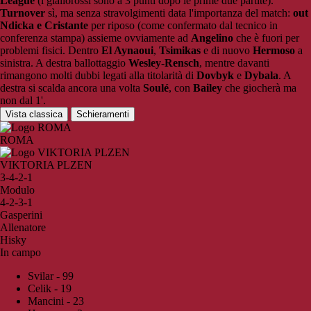
League
(i giallorossi sono a 3 punti dopo le prime due partite).
Turnover
sì, ma senza stravolgimenti data l'importanza del match:
out
Ndicka e Cristante
per riposo (come confermato dal tecnico in
conferenza stampa) assieme ovviamente ad
Angelino
che è fuori per
problemi fisici. Dentro
El Aynaoui
,
Tsimikas
e di nuovo
Hermoso
a
sinistra. A destra ballottaggio
Wesley-Rensch
, mentre davanti
rimangono molti dubbi legati alla titolarità di
Dovbyk
e
Dybala
. A
destra si scalda ancora una volta
Soulé
, con
Bailey
che giocherà ma
non dal 1'.
Vista classica
Schieramenti
ROMA
VIKTORIA PLZEN
3-4-2-1
Modulo
4-2-3-1
Gasperini
Allenatore
Hisky
In campo
Svilar - 99
Celik - 19
Mancini - 23