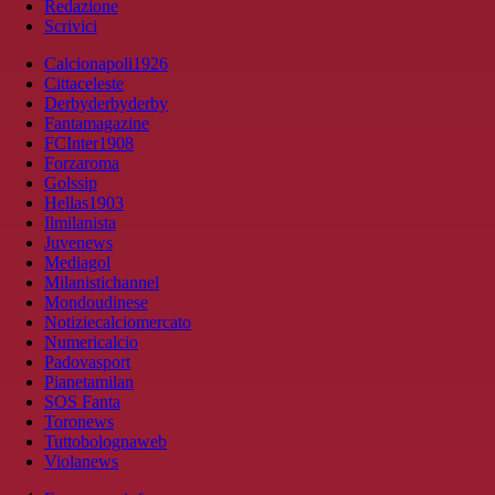
Redazione
Scrivici
Calcionapoli1926
Cittaceleste
Derbyderbyderby
Fantamagazine
FCInter1908
Forzaroma
Golssip
Hellas1903
Ilmilanista
Juvenews
Mediagol
Milanistichannel
Mondoudinese
Notiziecalciomercato
Numericalcio
Padovasport
Pianetamilan
SOS Fanta
Toronews
Tuttobolognaweb
Violanews