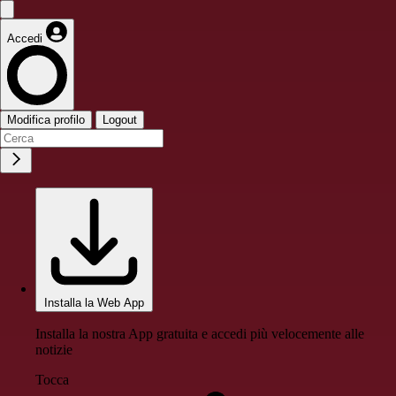
Accedi
Modifica profilo
Logout
Installa la Web App
Installa la nostra App gratuita e accedi più velocemente alle
notizie
Tocca