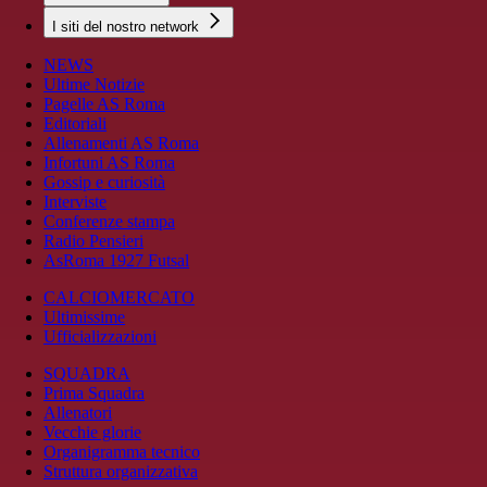
I siti del nostro network
NEWS
Ultime Notizie
Pagelle AS Roma
Editoriali
Allenamenti AS Roma
Infortuni AS Roma
Gossip e curiosità
Interviste
Conferenze stampa
Radio Pensieri
AsRoma 1927 Futsal
CALCIOMERCATO
Ultimissime
Ufficializzazioni
SQUADRA
Prima Squadra
Allenatori
Vecchie glorie
Organigramma tecnico
Struttura organizzativa