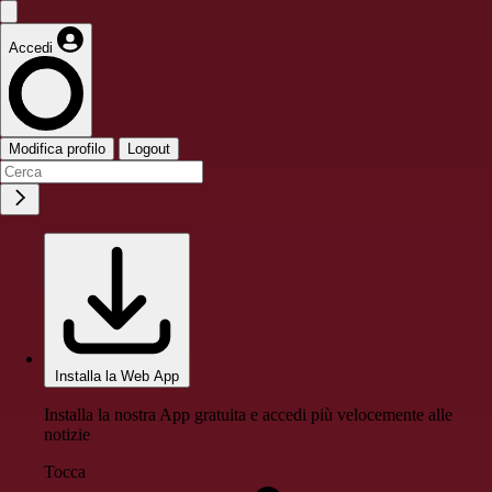
Accedi
Modifica profilo
Logout
Installa la Web App
Installa la nostra App gratuita e accedi più velocemente alle
notizie
Tocca