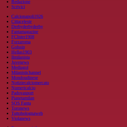
Redazione
Scrivici
Calcionapoli1926
Cittaceleste
Derbyderbyderby
Fantamagazine
FCInter1908
Forzaroma
Golssip
Hellas1903
Ilmilanista
Juvenews
Mediagol
Milanistichannel
Mondoudinese
Notiziecalciomercato
Numericalcio
Padovasport
Pianetamilan
SOS Fanta
Toronews
Tuttobolognaweb
Violanews