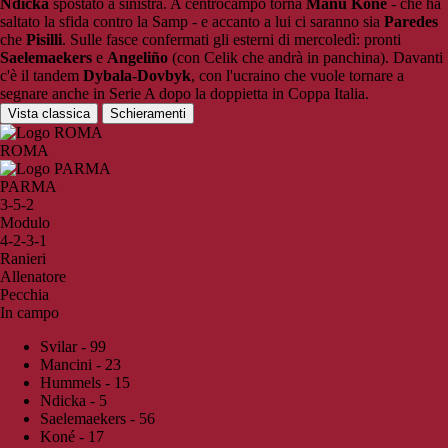
Ndicka
spostato a sinistra. A centrocampo torna
Manu Koné
- che ha
saltato la sfida contro la Samp - e accanto a lui ci saranno sia
Paredes
che
Pisilli
. Sulle fasce confermati gli esterni di mercoledì: pronti
Saelemaekers
e
Angeliño
(con Celik che andrà in panchina). Davanti
c'è il tandem
Dybala-Dovbyk
, con l'ucraino che vuole tornare a
segnare anche in Serie A dopo la doppietta in Coppa Italia.
Vista classica
Schieramenti
ROMA
PARMA
3-5-2
Modulo
4-2-3-1
Ranieri
Allenatore
Pecchia
In campo
Svilar - 99
Mancini - 23
Hummels - 15
Ndicka - 5
Saelemaekers - 56
Koné - 17