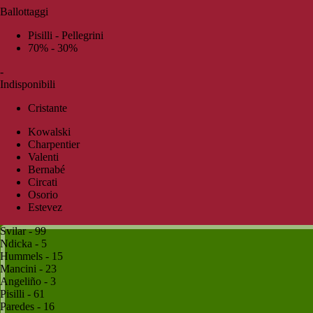
Ballottaggi
Pisilli - Pellegrini
70% - 30%
-
Indisponibili
Cristante
Kowalski
Charpentier
Valenti
Bernabé
Circati
Osorio
Estevez
Svilar - 99
Ndicka - 5
Hummels - 15
Mancini - 23
Angeliño - 3
Pisilli - 61
Paredes - 16