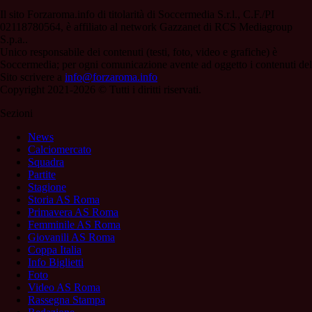
Il sito Forzaroma.info di titolarità di Soccermedia S.r.l., C.F./PI
02118780564, è affiliato al network Gazzanet di RCS Mediagroup
S.p.a..
Unico responsabile dei contenuti (testi, foto, video e grafiche) è
Soccermedia; per ogni comunicazione avente ad oggetto i contenuti del
Sito scrivere a
info@forzaroma.info
Copyright 2021-2026 © Tutti i diritti riservati.
Sezioni
News
Calciomercato
Squadra
Partite
Stagione
Storia AS Roma
Primavera AS Roma
Femminile AS Roma
Giovanili AS Roma
Coppa Italia
Info Biglietti
Foto
Video AS Roma
Rassegna Stampa