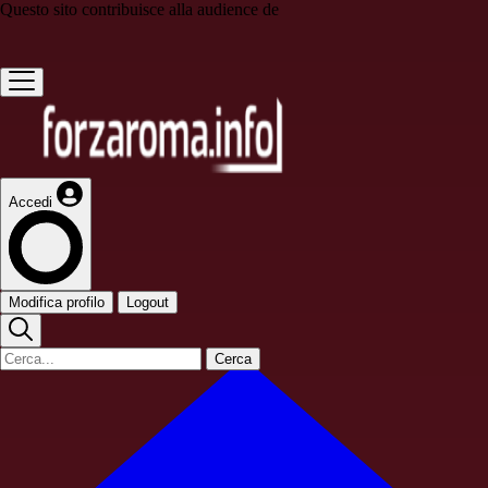
Questo sito contribuisce alla audience de
Accedi
Modifica profilo
Logout
Cerca