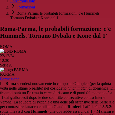
Forzaroma.info
Formazioni
Roma-Parma, le probabili formazioni: c'è Hummels.
Tornano Dybala e Koné dal 1'
Roma-Parma, le probabili formazioni: c'è
Hummels. Tornano Dybala e Koné dal 1'
ROMA
22/12/24
12:30
Serie A
PARMA
Formazione
La
Roma
scenderà nuovamente in campo all'Olimpico (per la quinta
volta nelle ultime 6 partite) nel cosiddetto
lunch match
di domenica. Di
fronte ci sarà un
Parma
in cerca di riscatto e di punti (al momento è a
-1 dai giallorossi) dopo le due sconfitte consecutive contro Inter e
Verona. La squadra di Pecchia è una delle più offensive della Serie A e
per contrastare l'attacco emiliano Claudio
Ranieri
si affiderà al
3-5-2
:
solita linea a 3 con
Hummels
(che dovrebbe esserci dal 1'),
Mancini
e