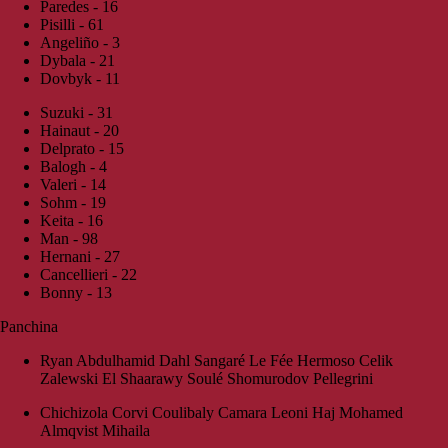
Paredes - 16
Pisilli - 61
Angeliño - 3
Dybala - 21
Dovbyk - 11
Suzuki - 31
Hainaut - 20
Delprato - 15
Balogh - 4
Valeri - 14
Sohm - 19
Keita - 16
Man - 98
Hernani - 27
Cancellieri - 22
Bonny - 13
Panchina
Ryan Abdulhamid Dahl Sangaré Le Fée Hermoso Celik
Zalewski El Shaarawy Soulé Shomurodov Pellegrini
Chichizola Corvi Coulibaly Camara Leoni Haj Mohamed
Almqvist Mihaila