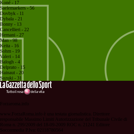
Koné - 17
Saelemaekers - 56
Dovbyk - 11
Dybala - 21
Bonny - 13
Cancellieri - 22
Hernani - 27
Man - 98
Keita - 16
Sohm - 19
Valeri - 14
Balogh - 4
Delprato - 15
Hainaut - 20
Suzuki - 31
Forzaroma.info
www.ForzaRoma.info è una testata giornalistica. Direttore
responsabile Massimo Limiti Autorizzazione del Tribunale Civile di
Roma n. 299/2009 del 18-09-2009 ROC n. 21241 Editore
Soccermedia P.Iva: 02118780564