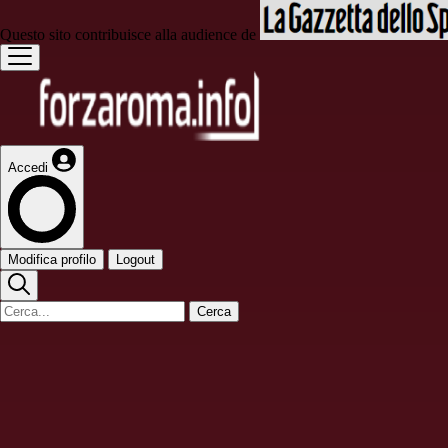
Questo sito contribuisce alla audience de
Accedi
Modifica profilo
Logout
Cerca