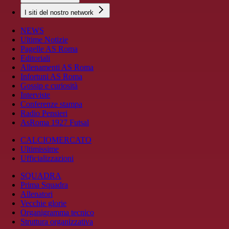
I siti del nostro network
NEWS
Ultime Notizie
Pagelle AS Roma
Editoriali
Allenamenti AS Roma
Infortuni AS Roma
Gossip e curiosità
Interviste
Conferenze stampa
Radio Pensieri
AsRoma 1927 Futsal
CALCIOMERCATO
Ultimissime
Ufficializzazioni
SQUADRA
Prima Squadra
Allenatori
Vecchie glorie
Organigramma tecnico
Struttura organizzativa