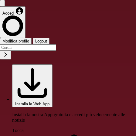
Accedi
Modifica profilo
Logout
Installa la Web App
Installa la nostra App gratuita e accedi più velocemente alle
notizie
Tocca