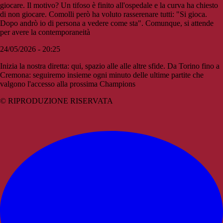
giocare. Il motivo? Un tifoso è finito all'ospedale e la curva ha chiesto
di non giocare. Comolli però ha voluto rasserenare tutti: "Si gioca.
Dopo andrò io di persona a vedere come sta". Comunque, si attende
per avere la contemporaneità
24/05/2026 - 20:25
Inizia la nostra diretta: qui, spazio alle alle altre sfide. Da Torino fino a
Cremona: seguiremo insieme ogni minuto delle ultime partite che
valgono l'accesso alla prossima Champions
© RIPRODUZIONE RISERVATA