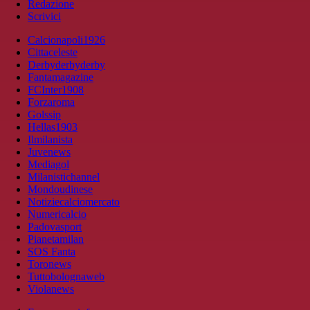
Redazione
Scrivici
Calcionapoli1926
Cittaceleste
Derbyderbyderby
Fantamagazine
FCInter1908
Forzaroma
Golssip
Hellas1903
Ilmilanista
Juvenews
Mediagol
Milanistichannel
Mondoudinese
Notiziecalciomercato
Numericalcio
Padovasport
Pianetamilan
SOS Fanta
Toronews
Tuttobolognaweb
Violanews