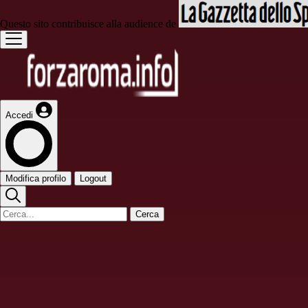
Questo sito contribuisce alla audience de
Accedi
Modifica profilo
Logout
Cerca