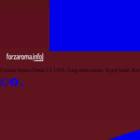
Cronaca Roma-Genoa 3-1 LIVE: Gasp torna quarto. In gol Soulé, Ko