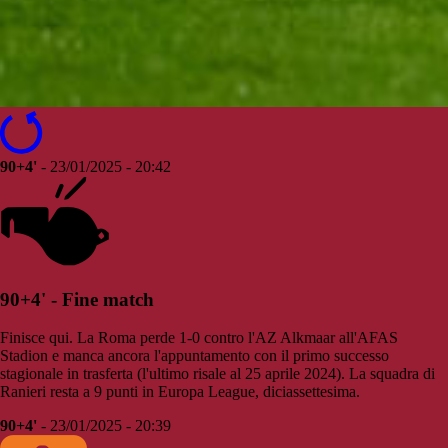
90+4'
- 23/01/2025 - 20:42
90+4' - Fine match
Finisce qui. La Roma perde 1-0 contro l'AZ Alkmaar all'AFAS
Stadion e manca ancora l'appuntamento con il primo successo
stagionale in trasferta (l'ultimo risale al 25 aprile 2024). La squadra di
Ranieri resta a 9 punti in Europa League, diciassettesima.
90+4'
- 23/01/2025 - 20:39