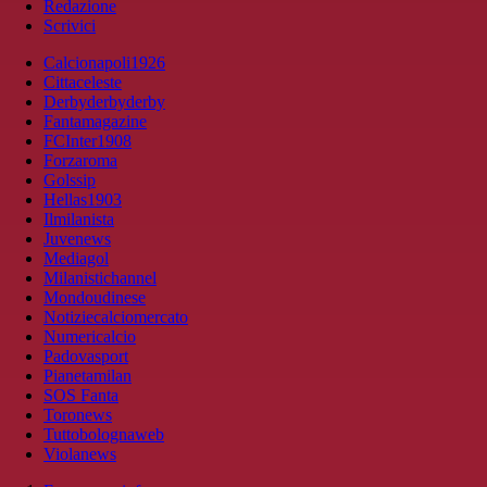
Redazione
Scrivici
Calcionapoli1926
Cittaceleste
Derbyderbyderby
Fantamagazine
FCInter1908
Forzaroma
Golssip
Hellas1903
Ilmilanista
Juvenews
Mediagol
Milanistichannel
Mondoudinese
Notiziecalciomercato
Numericalcio
Padovasport
Pianetamilan
SOS Fanta
Toronews
Tuttobolognaweb
Violanews