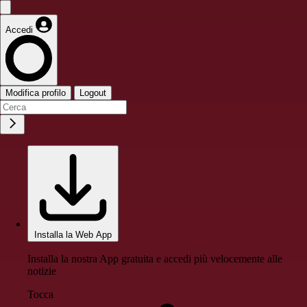
Accedi
Modifica profilo
Logout
Installa la Web App
Installa la nostra App gratuita e accedi più velocemente alle
notizie
Tocca