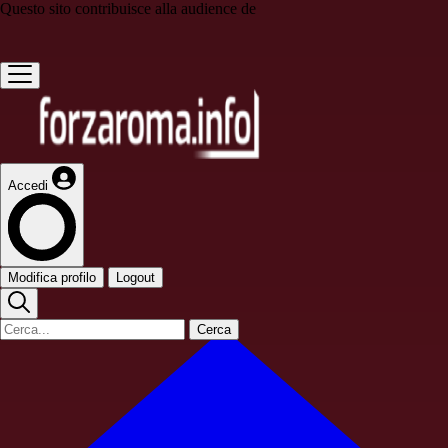
Questo sito contribuisce alla audience de
Accedi
Modifica profilo
Logout
Cerca