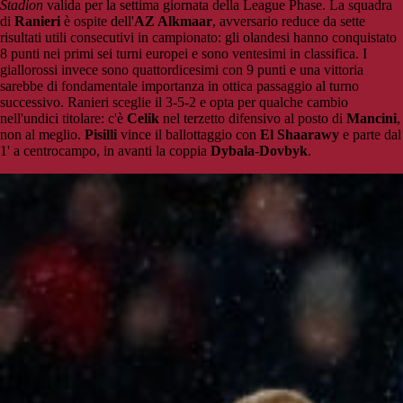
Stadion
valida per la settima giornata della League Phase. La squadra
di
Ranieri
è ospite dell'
AZ Alkmaar
, avversario reduce da sette
risultati utili consecutivi in campionato: gli olandesi hanno conquistato
8 punti nei primi sei turni europei e sono ventesimi in classifica. I
giallorossi invece sono quattordicesimi con 9 punti e una vittoria
sarebbe di fondamentale importanza in ottica passaggio al turno
successivo. Ranieri sceglie il 3-5-2 e opta per qualche cambio
nell'undici titolare: c'è
Celik
nel terzetto difensivo al posto di
Mancini
,
non al meglio.
Pisilli
vince il ballottaggio con
El Shaarawy
e parte dal
1' a centrocampo, in avanti la coppia
Dybala
-
Dovbyk
.