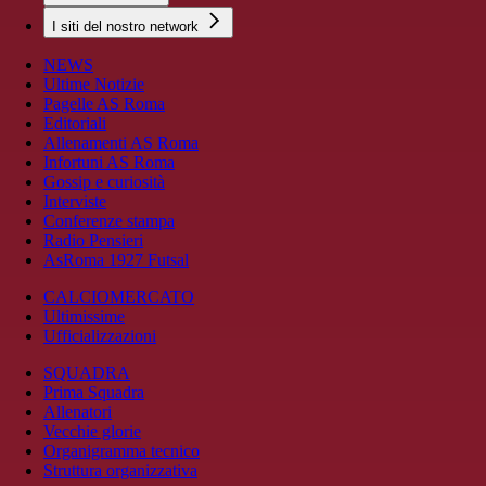
I siti del nostro network
NEWS
Ultime Notizie
Pagelle AS Roma
Editoriali
Allenamenti AS Roma
Infortuni AS Roma
Gossip e curiosità
Interviste
Conferenze stampa
Radio Pensieri
AsRoma 1927 Futsal
CALCIOMERCATO
Ultimissime
Ufficializzazioni
SQUADRA
Prima Squadra
Allenatori
Vecchie glorie
Organigramma tecnico
Struttura organizzativa