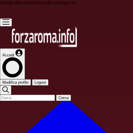
Questo sito contribuisce alla audience de
Accedi
Modifica profilo
Logout
Cerca