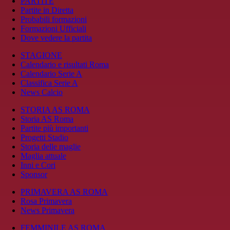
PARTITE
Partite in Diretta
Probabili formazioni
Formazioni Ufficiali
Dove vedere la partita
STAGIONE
Calendario e risultati Roma
Calendario Serie A
Classifica Serie A
News Calcio
STORIA AS ROMA
Storia AS Roma
Partite più importanti
Progetti Stadio
Storia delle maglie
Maglia attuale
Inni e Cori
Sponsor
PRIMAVERA AS ROMA
Rosa Primavera
News Primavera
FEMMINILE AS ROMA