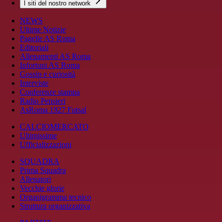
I siti del nostro network
NEWS
Ultime Notizie
Pagelle AS Roma
Editoriali
Allenamenti AS Roma
Infortuni AS Roma
Gossip e curiosità
Interviste
Conferenze stampa
Radio Pensieri
AsRoma 1927 Futsal
CALCIOMERCATO
Ultimissime
Ufficializzazioni
SQUADRA
Prima Squadra
Allenatori
Vecchie glorie
Organigramma tecnico
Struttura organizzativa