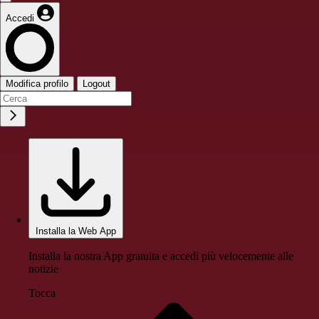
Accedi
Modifica profilo
Logout
Installa la Web App
Installa la nostra App gratuita e accedi più velocemente alle
notizie
Tocca