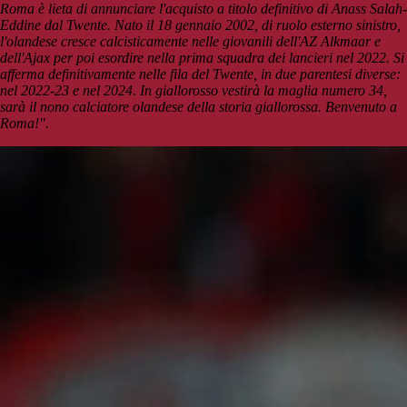
Roma è lieta di annunciare l'acquisto a titolo definitivo di Anass Salah-
Eddine dal Twente. Nato il 18 gennaio 2002, di ruolo esterno sinistro,
l'olandese cresce calcisticamente nelle giovanili dell'AZ Alkmaar e
dell'Ajax per poi esordire nella prima squadra dei lancieri nel 2022. Si
afferma definitivamente nelle fila del Twente, in due parentesi diverse:
nel 2022-23 e nel 2024. In giallorosso vestirà la maglia numero 34,
sarà il nono calciatore olandese della storia giallorossa. Benvenuto a
Roma!".