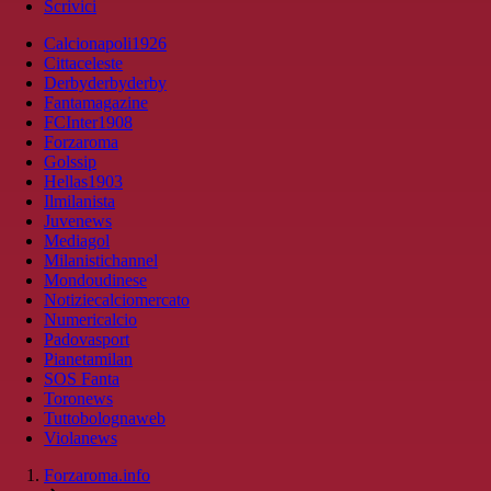
Scrivici
Calcionapoli1926
Cittaceleste
Derbyderbyderby
Fantamagazine
FCInter1908
Forzaroma
Golssip
Hellas1903
Ilmilanista
Juvenews
Mediagol
Milanistichannel
Mondoudinese
Notiziecalciomercato
Numericalcio
Padovasport
Pianetamilan
SOS Fanta
Toronews
Tuttobolognaweb
Violanews
Forzaroma.info