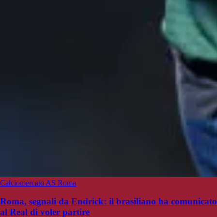
Calciomercato AS Roma
Roma, segnali da Endrick: il brasiliano ha comunicato
al Real di voler partire