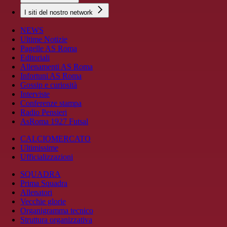
I siti del nostro network
NEWS
Ultime Notizie
Pagelle AS Roma
Editoriali
Allenamenti AS Roma
Infortuni AS Roma
Gossip e curiosità
Interviste
Conferenze stampa
Radio Pensieri
AsRoma 1927 Futsal
CALCIOMERCATO
Ultimissime
Ufficializzazioni
SQUADRA
Prima Squadra
Allenatori
Vecchie glorie
Organigramma tecnico
Struttura organizzativa