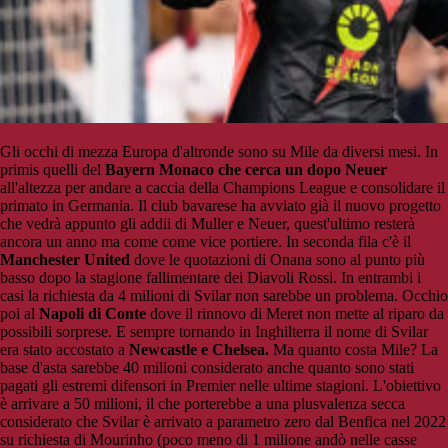
Gli occhi di mezza Europa d'altronde sono su Mile da diversi mesi. In
primis quelli del
Bayern Monaco che cerca un dopo Neuer
all'altezza per andare a caccia della Champions League e consolidare il
primato in Germania. Il club bavarese ha avviato già il nuovo progetto
che vedrà appunto gli addii di Muller e Neuer, quest'ultimo resterà
ancora un anno ma come come vice portiere. In seconda fila c'è il
Manchester United
dove le quotazioni di Onana sono al punto più
basso dopo la stagione fallimentare dei Diavoli Rossi. In entrambi i
casi la richiesta da 4 milioni di Svilar non sarebbe un problema. Occhio
poi al
Napoli di Conte
dove il rinnovo di Meret non mette al riparo da
possibili sorprese. E sempre tornando in Inghilterra il nome di Svilar
era stato accostato a
Newcastle e Chelsea.
Ma quanto costa Mile? La
base d'asta sarebbe 40 milioni considerato anche quanto sono stati
pagati gli estremi difensori in Premier nelle ultime stagioni. L'obiettivo
è arrivare a 50 milioni, il che porterebbe a una plusvalenza secca
considerato che Svilar è arrivato a parametro zero dal Benfica nel 2022
su richiesta di Mourinho (poco meno di 1 milione andò nelle casse