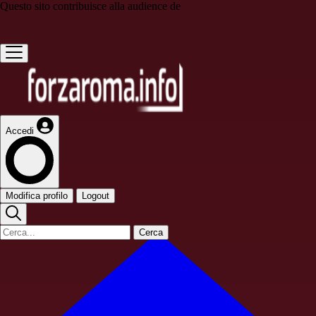
Questo sito contribuisce alla audience de
Accedi
Modifica profilo
Logout
Cerca