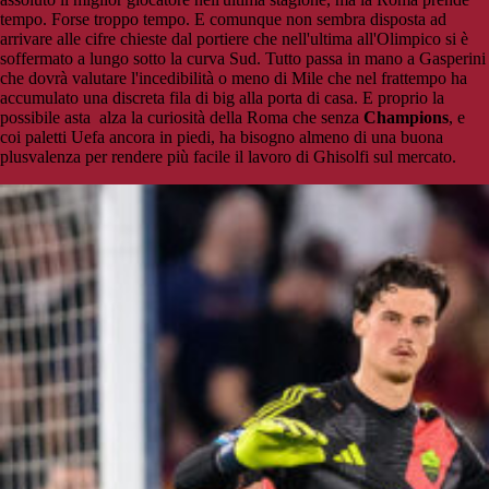
tempo. Forse troppo tempo. E comunque non sembra disposta ad
arrivare alle cifre chieste dal portiere che nell'ultima all'Olimpico si è
soffermato a lungo sotto la curva Sud. Tutto passa in mano a Gasperini
che dovrà valutare l'incedibilità o meno di Mile che nel frattempo ha
accumulato una discreta fila di big alla porta di casa. E proprio la
possibile asta alza la curiosità della Roma che senza
Champions
, e
coi paletti Uefa ancora in piedi, ha bisogno almeno di una buona
plusvalenza per rendere più facile il lavoro di Ghisolfi sul mercato.