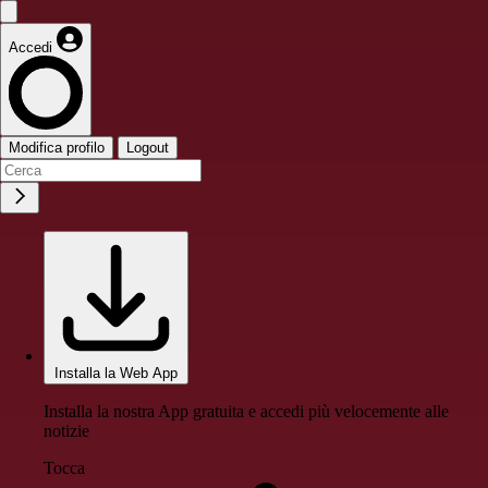
Accedi
Modifica profilo
Logout
Installa la Web App
Installa la nostra App gratuita e accedi più velocemente alle
notizie
Tocca