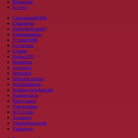
Redazione
Scrivici
Calcionapoli1926
Cittaceleste
Derbyderbyderby
Fantamagazine
FCInter1908
Forzaroma
Golssip
Hellas1903
Ilmilanista
Juvenews
Mediagol
Milanistichannel
Mondoudinese
Notiziecalciomercato
Numericalcio
Padovasport
Pianetamilan
SOS Fanta
Toronews
Tuttobolognaweb
Violanews