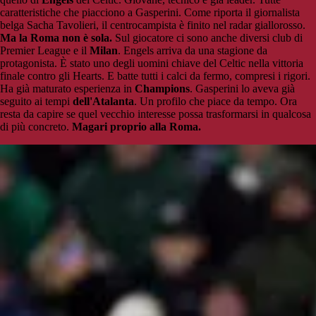
caratteristiche che piacciono a Gasperini. Come riporta il giornalista
belga Sacha Tavolieri, il centrocampista è finito nel radar giallorosso.
Ma la Roma non è sola.
Sul giocatore ci sono anche diversi club di
Premier League e il
Milan
. Engels arriva da una stagione da
protagonista. È stato uno degli uomini chiave del Celtic nella vittoria
finale contro gli Hearts. E batte tutti i calci da fermo, compresi i rigori.
Ha già maturato esperienza in
Champions
. Gasperini lo aveva già
seguito ai tempi
dell'Atalanta
. Un profilo che piace da tempo. Ora
resta da capire se quel vecchio interesse possa trasformarsi in qualcosa
di più concreto.
Magari proprio alla Roma.