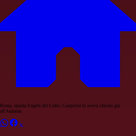
Roma, spunta Engels del Celtic: Gasperini lo aveva chiesto già
all'Atalanta