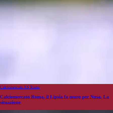
Calciomercato AS Roma
Calciomercato Roma, il Lipsia fa muro per Nusa. La
situazione