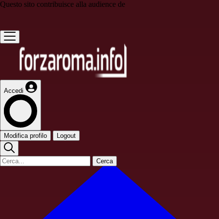
Questo sito contribuisce alla audience de
Accedi
Modifica profilo
Logout
Cerca