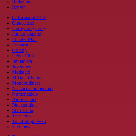
Redazione
Scrivici
Calcionapoli1926
Cittaceleste
Derbyderbyderby
Fantamagazine
FCInter1908
Forzaroma
Golssip
Hellas1903
Ilmilanista
Juvenews
Mediagol
Milanistichannel
Mondoudinese
Notiziecalciomercato
Numericalcio
Padovasport
Pianetamilan
SOS Fanta
Toronews
Tuttobolognaweb
Violanews