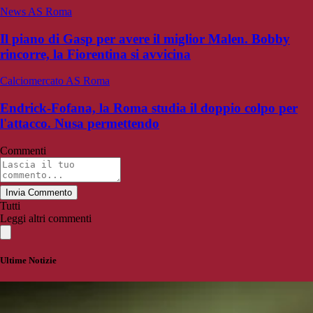
News AS Roma
Il piano di Gasp per avere il miglior Malen. Bobby
rincorre, la Fiorentina si avvicina
Calciomercato AS Roma
Endrick-Fofana, la Roma studia il doppio colpo per
l'attacco. Nusa permettendo
Commenti
Invia Commento
Tutti
Leggi altri commenti
Ultime Notizie