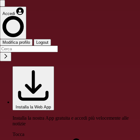
Accedi
Modifica profilo
Logout
Installa la Web App
Installa la nostra App gratuita e accedi più velocemente alle
notizie
Tocca