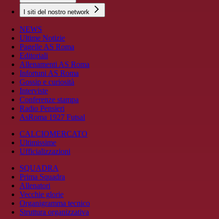
I siti del nostro network
NEWS
Ultime Notizie
Pagelle AS Roma
Editoriali
Allenamenti AS Roma
Infortuni AS Roma
Gossip e curiosità
Interviste
Conferenze stampa
Radio Pensieri
AsRoma 1927 Futsal
CALCIOMERCATO
Ultimissime
Ufficializzazioni
SQUADRA
Prima Squadra
Allenatori
Vecchie glorie
Organigramma tecnico
Struttura organizzativa