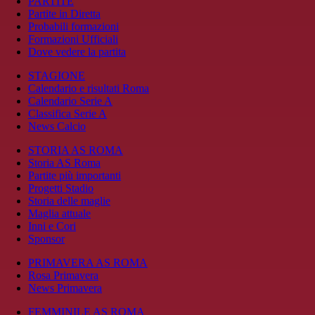
PARTITE
Partite in Diretta
Probabili formazioni
Formazioni Ufficiali
Dove vedere la partita
STAGIONE
Calendario e risultati Roma
Calendario Serie A
Classifica Serie A
News Calcio
STORIA AS ROMA
Storia AS Roma
Partite più importanti
Progetti Stadio
Storia delle maglie
Maglia attuale
Inni e Cori
Sponsor
PRIMAVERA AS ROMA
Rosa Primavera
News Primavera
FEMMINILE AS ROMA