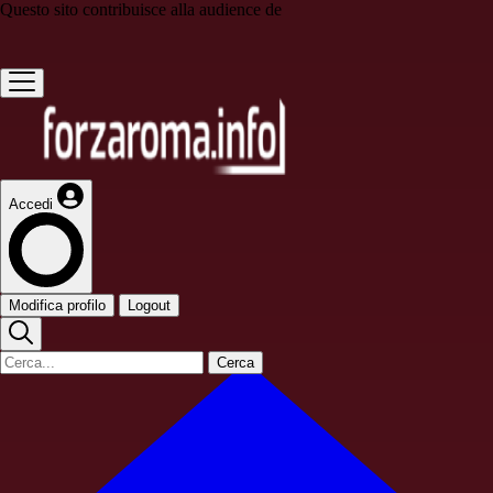
Questo sito contribuisce alla audience de
Accedi
Modifica profilo
Logout
Cerca