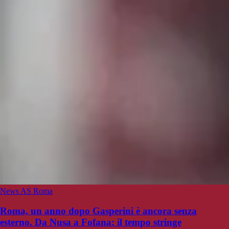
News AS Roma
Roma, un anno dopo Gasperini è ancora senza
esterno. Da Nusa a Fofana: il tempo stringe