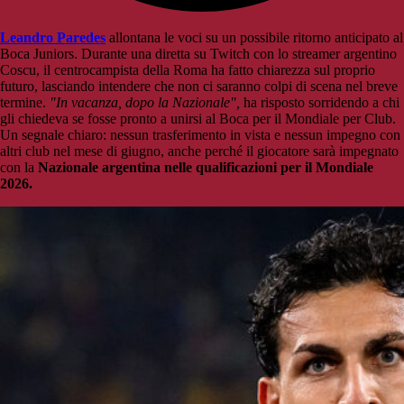
Leandro Paredes
allontana le voci su un possibile ritorno anticipato al
Boca Juniors. Durante una diretta su Twitch con lo streamer argentino
Coscu, il centrocampista della Roma ha fatto chiarezza sul proprio
futuro, lasciando intendere che non ci saranno colpi di scena nel breve
termine.
"In vacanza, dopo la Nazionale",
ha risposto sorridendo a chi
gli chiedeva se fosse pronto a unirsi al Boca per il Mondiale per Club.
Un segnale chiaro: nessun trasferimento in vista e nessun impegno con
altri club nel mese di giugno, anche perché il giocatore sarà impegnato
con la
Nazionale argentina nelle qualificazioni per il Mondiale
2026.