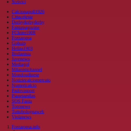
Scrivici
Calcionapoli1926
Cittaceleste
Derbyderbyderby
Fantamagazine
FCInter1908
Forzaroma
Golssip
Hellas1903
Ilmilanista
Juvenews
Mediagol
Milanistichannel
Mondoudinese
Notiziecalciomercato
Numericalcio
Padovasport
Pianetamilan
SOS Fanta
Toronews
Tuttobolognaweb
Violanews
Forzaroma.info