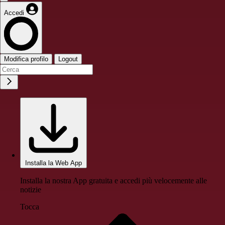
Accedi
Modifica profilo
Logout
Installa la Web App
Installa la nostra App gratuita e accedi più velocemente alle
notizie
Tocca