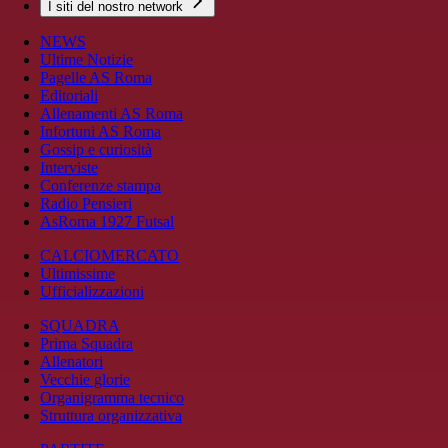
I siti del nostro network
NEWS
Ultime Notizie
Pagelle AS Roma
Editoriali
Allenamenti AS Roma
Infortuni AS Roma
Gossip e curiosità
Interviste
Conferenze stampa
Radio Pensieri
AsRoma 1927 Futsal
CALCIOMERCATO
Ultimissime
Ufficializzazioni
SQUADRA
Prima Squadra
Allenatori
Vecchie glorie
Organigramma tecnico
Struttura organizzativa