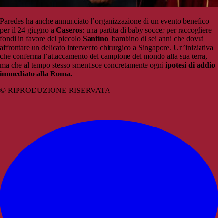
Paredes ha anche annunciato l’organizzazione di un evento benefico
per il 24 giugno a
Caseros
: una partita di baby soccer per raccogliere
fondi in favore del piccolo
Santino
, bambino di sei anni che dovrà
affrontare un delicato intervento chirurgico a Singapore. Un’iniziativa
che conferma l’attaccamento del campione del mondo alla sua terra,
ma che al tempo stesso smentisce concretamente ogni
ipotesi di addio
immediato alla Roma.
© RIPRODUZIONE RISERVATA