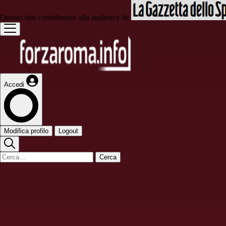
Questo sito contribuisce alla audience de
Accedi
Modifica profilo
Logout
Cerca