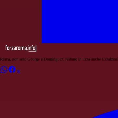
Roma, non solo George e Dominguez: restano in lizza anche Ezzalzoul