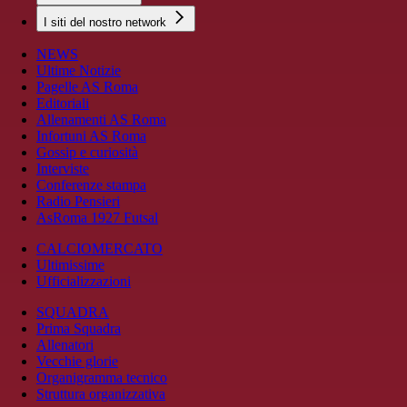
I siti del nostro network
NEWS
Ultime Notizie
Pagelle AS Roma
Editoriali
Allenamenti AS Roma
Infortuni AS Roma
Gossip e curiosità
Interviste
Conferenze stampa
Radio Pensieri
AsRoma 1927 Futsal
CALCIOMERCATO
Ultimissime
Ufficializzazioni
SQUADRA
Prima Squadra
Allenatori
Vecchie glorie
Organigramma tecnico
Struttura organizzativa