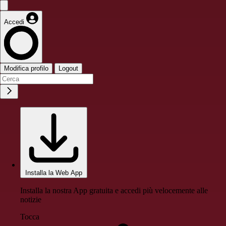
Accedi
Modifica profilo
Logout
Installa la Web App
Installa la nostra App gratuita e accedi più velocemente alle
notizie
Tocca