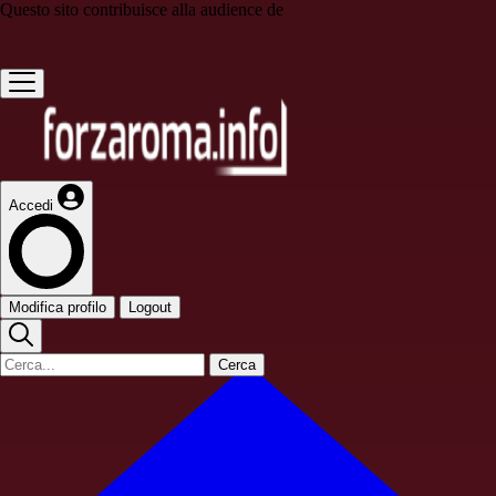
Questo sito contribuisce alla audience de
Accedi
Modifica profilo
Logout
Cerca