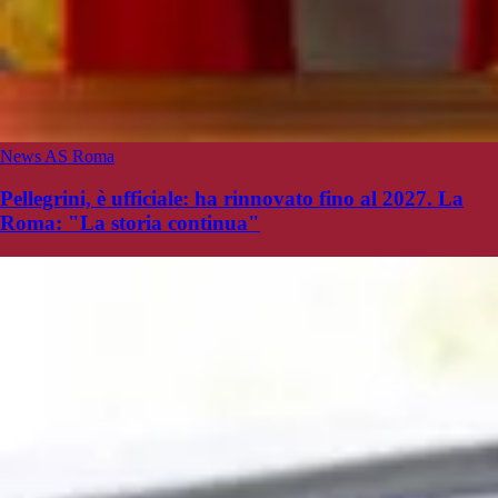
News AS Roma
Pellegrini, è ufficiale: ha rinnovato fino al 2027. La
Roma: "La storia continua"