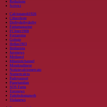
Redazione
Scrivici
Calcionapoli1926
Cittaceleste
Derbyderbyderby
Fantamagazine
FCInter1908
Forzaroma
Golssip
Hellas1903
Ilmilanista
Juvenews
Mediagol
Milanistichannel
Mondoudinese
Notiziecalciomercato
Numericalcio
Padovasport
Pianetamilan
SOS Fanta
Toronews
Tuttobolognaweb
Violanews