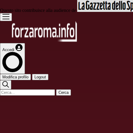
Questo sito contribuisce alla audience de
Accedi
Modifica profilo
Logout
Cerca