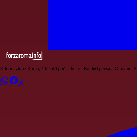
Rifondazione Roma, Ghisolfi può salutare: Ranieri pensa a Giovanni Sa