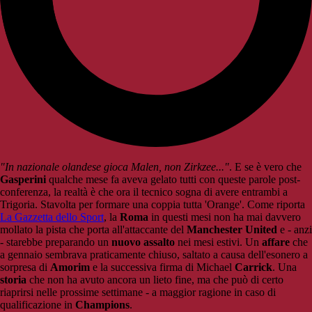
"In nazionale olandese gioca Malen, non Zirkzee..."
. E se è vero che
Gasperini
qualche mese fa aveva gelato tutti con queste parole post-
conferenza, la realtà è che ora il tecnico sogna di avere entrambi a
Trigoria. Stavolta per formare una coppia tutta 'Orange'. Come riporta
La Gazzetta dello Sport
, la
Roma
in questi mesi non ha mai davvero
mollato la pista che porta all'attaccante del
Manchester United
e - anzi
- starebbe preparando un
nuovo assalto
nei mesi estivi. Un
affare
che
a gennaio sembrava praticamente chiuso, saltato a causa dell'esonero a
sorpresa di
Amorim
e la successiva firma di Michael
Carrick
. Una
storia
che non ha avuto ancora un lieto fine, ma che può di certo
riaprirsi nelle prossime settimane - a maggior ragione in caso di
qualificazione in
Champions
.