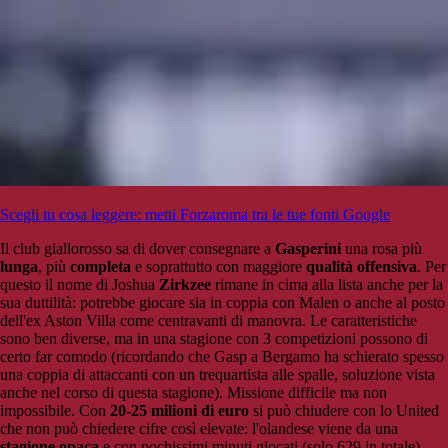
Scegli tu cosa leggere: metti Forzaroma tra le tue fonti Google
Il club giallorosso sa di dover consegnare a
Gasperini
una rosa più
lunga
, più
completa
e soprattutto con maggiore
qualità offensiva
. Per
questo il nome di Joshua
Zirkzee
rimane in cima alla lista anche per la
sua duttilità: potrebbe giocare sia in coppia con Malen o anche al posto
dell'ex Aston Villa come centravanti di manovra. Le caratteristiche
sono ben diverse, ma in una stagione con 3 competizioni possono di
certo far comodo (ricordando che Gasp a Bergamo ha schierato spesso
una coppia di attaccanti con un trequartista alle spalle, soluzione vista
anche nel corso di questa stagione). Missione difficile ma non
impossibile. Con
20-25 milioni di euro
si può chiudere con lo United
che non può chiedere cifre così elevate: l'olandese viene da una
stagione opaca
e con pochissimi minuti giocati (solo 629 in totale).