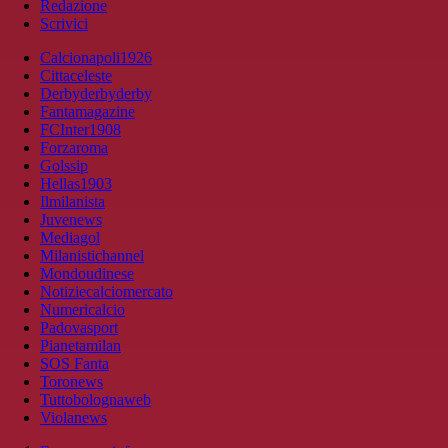
Redazione
Scrivici
Calcionapoli1926
Cittaceleste
Derbyderbyderby
Fantamagazine
FCInter1908
Forzaroma
Golssip
Hellas1903
Ilmilanista
Juvenews
Mediagol
Milanistichannel
Mondoudinese
Notiziecalciomercato
Numericalcio
Padovasport
Pianetamilan
SOS Fanta
Toronews
Tuttobolognaweb
Violanews