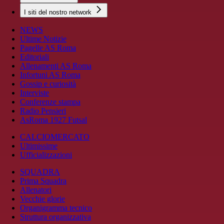
I siti del nostro network
NEWS
Ultime Notizie
Pagelle AS Roma
Editoriali
Allenamenti AS Roma
Infortuni AS Roma
Gossip e curiosità
Interviste
Conferenze stampa
Radio Pensieri
AsRoma 1927 Futsal
CALCIOMERCATO
Ultimissime
Ufficializzazioni
SQUADRA
Prima Squadra
Allenatori
Vecchie glorie
Organigramma tecnico
Struttura organizzativa