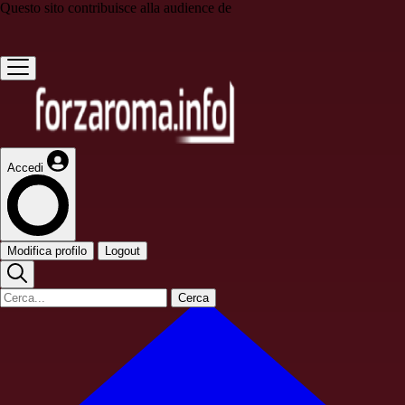
Questo sito contribuisce alla audience de
Accedi
Modifica profilo
Logout
Cerca