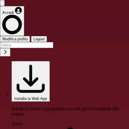
Accedi
Modifica profilo
Logout
Installa la Web App
Installa la nostra App gratuita e accedi più velocemente alle
notizie
Tocca