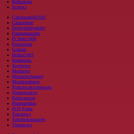
Redazione
Scrivici
Calcionapoli1926
Cittaceleste
Derbyderbyderby
Fantamagazine
FCInter1908
Forzaroma
Golssip
Hellas1903
Ilmilanista
Juvenews
Mediagol
Milanistichannel
Mondoudinese
Notiziecalciomercato
Numericalcio
Padovasport
Pianetamilan
SOS Fanta
Toronews
Tuttobolognaweb
Violanews