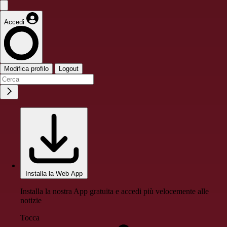
Accedi
Modifica profilo
Logout
Installa la Web App
Installa la nostra App gratuita e accedi più velocemente alle
notizie
Tocca