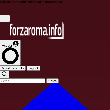
Questo sito contribuisce alla audience de
Accedi
Modifica profilo
Logout
Cerca