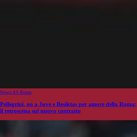
News AS Roma
Pellegrini, no a Juve e Besiktas per amore della Roma:
il retroscena sul nuovo contratto