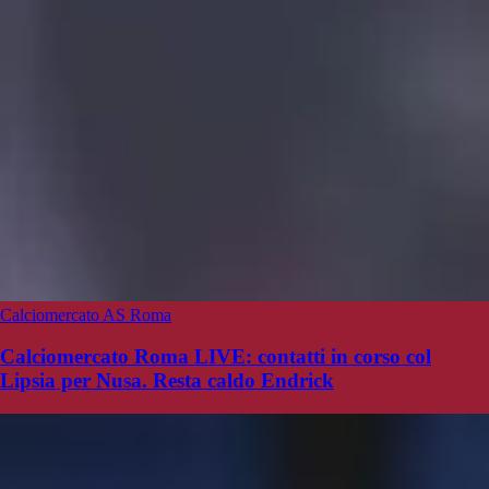
Calciomercato AS Roma
Calciomercato Roma LIVE: contatti in corso col
Lipsia per Nusa. Resta caldo Endrick