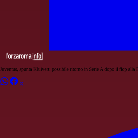
Juventus, spunta Kluivert: possibile ritorno in Serie A dopo il flop all