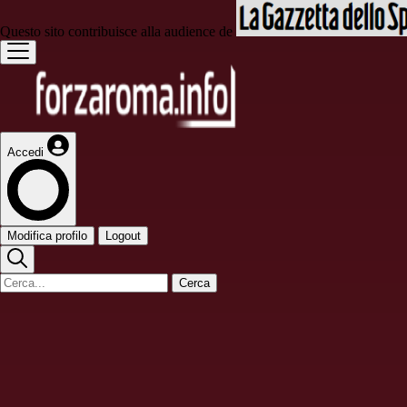
Questo sito contribuisce alla audience de
Accedi
Modifica profilo
Logout
Cerca