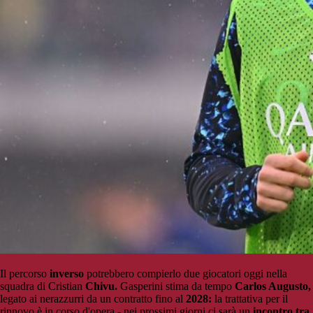
Il percorso
inverso
potrebbero compierlo due giocatori oggi nella
squadra di Cristian
Chivu.
Gasperini stima da tempo
Carlos Augusto,
legato ai nerazzurri da un contratto fino al
2028:
la trattativa per il
rinnovo è in corso d'opera - nei prossimi giorni ci sarà un
incontro tra