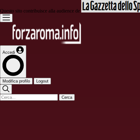
Questo sito contribuisce alla audience de
Accedi
Modifica profilo
Logout
Cerca