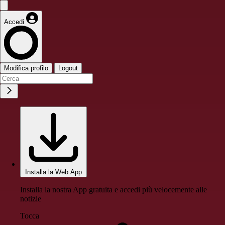
Accedi
Modifica profilo
Logout
Installa la Web App
Installa la nostra App gratuita e accedi più velocemente alle
notizie
Tocca