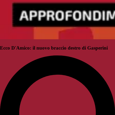
Ecco D'Amico: il nuovo braccio destro di Gasperini