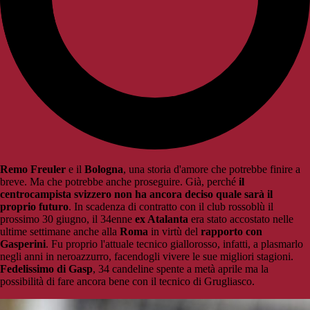
Remo Freuler
e il
Bologna
, una storia d'amore che potrebbe finire a
breve. Ma che potrebbe anche proseguire. Già, perché
il
centrocampista svizzero non ha ancora deciso quale sarà il
proprio futuro
. In scadenza di contratto con il club rossoblù il
prossimo 30 giugno, il 34enne
ex Atalanta
era stato accostato nelle
ultime settimane anche alla
Roma
in virtù del
rapporto con
Gasperini
. Fu proprio l'attuale tecnico giallorosso, infatti, a plasmarlo
negli anni in neroazzurro, facendogli vivere le sue migliori stagioni.
Fedelissimo di Gasp
, 34 candeline spente a metà aprile ma la
possibilità di fare ancora bene con il tecnico di Grugliasco.