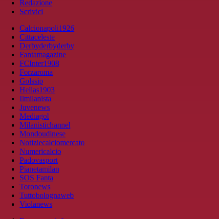
Redazione
Scrivici
Calcionapoli1926
Cittaceleste
Derbyderbyderby
Fantamagazine
FCInter1908
Forzaroma
Golssip
Hellas1903
Ilmilanista
Juvenews
Mediagol
Milanistichannel
Mondoudinese
Notiziecalciomercato
Numericalcio
Padovasport
Pianetamilan
SOS Fanta
Toronews
Tuttobolognaweb
Violanews