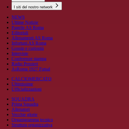
I siti del nostro network
NEWS
Ultime Notizie
Pagelle AS Roma
Editoriali
Allenamenti AS Roma
Infortuni AS Roma
Gossip e curiosità
Interviste
Conferenze stampa
Radio Pensieri
AsRoma 1927 Futsal
CALCIOMERCATO
Ultimissime
Ufficializzazioni
SQUADRA
Prima Squadra
Allenatori
Vecchie glorie
Organigramma tecnico
Struttura organizzativa