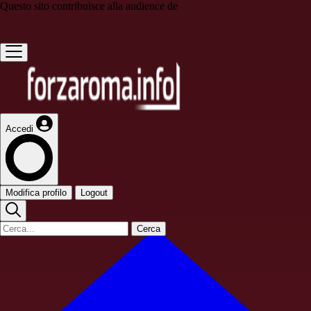
Questo sito contribuisce alla audience de
Accedi
Modifica profilo
Logout
Cerca