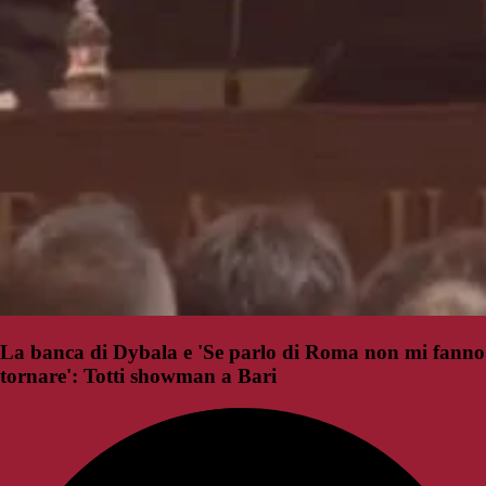
La banca di Dybala e 'Se parlo di Roma non mi fanno
tornare': Totti showman a Bari