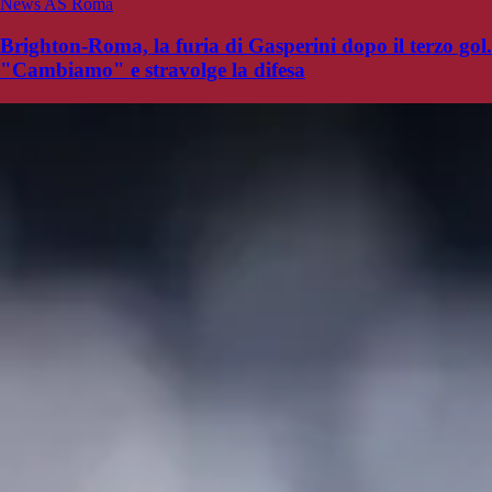
News AS Roma
Brighton-Roma, la furia di Gasperini dopo il terzo gol.
"Cambiamo" e stravolge la difesa