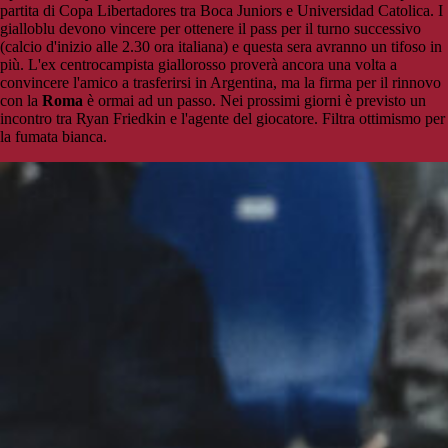
partita di Copa Libertadores tra Boca Juniors e Universidad Catolica. I
gialloblu devono vincere per ottenere il pass per il turno successivo
(calcio d'inizio alle 2.30 ora italiana) e questa sera avranno un tifoso in
più. L'ex centrocampista giallorosso proverà ancora una volta a
convincere l'amico a trasferirsi in Argentina, ma la firma per il rinnovo
con la
Roma
è ormai ad un passo. Nei prossimi giorni è previsto un
incontro tra Ryan Friedkin e l'agente del giocatore. Filtra ottimismo per
la fumata bianca.