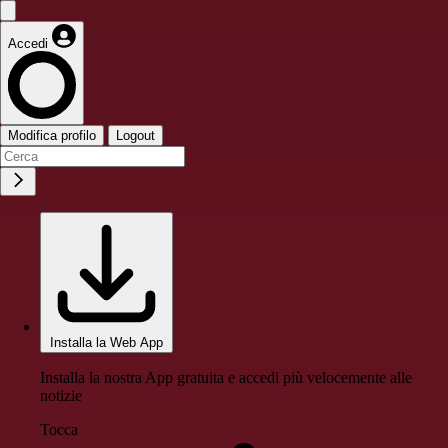
Accedi
Modifica profilo
Logout
Installa la Web App
Installa la nostra App gratuita e accedi più velocemente alle
notizie
Tocca