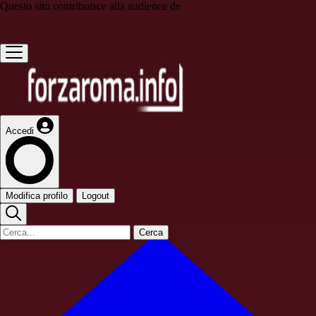
Questo sito contribuisce alla audience de
Accedi
Modifica profilo
Logout
Cerca