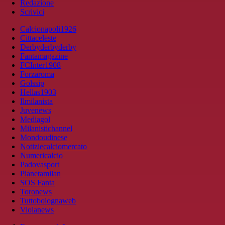
Redazione
Scrivici
Calcionapoli1926
Cittaceleste
Derbyderbyderby
Fantamagazine
FCInter1908
Forzaroma
Golssip
Hellas1903
Ilmilanista
Juvenews
Mediagol
Milanistichannel
Mondoudinese
Notiziecalciomercato
Numericalcio
Padovasport
Pianetamilan
SOS Fanta
Toronews
Tuttobolognaweb
Violanews