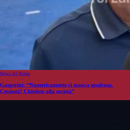
News AS Roma
Gasperini: “Numericamente ci manca qualcosa.
Cessioni? Chiedete alla società”