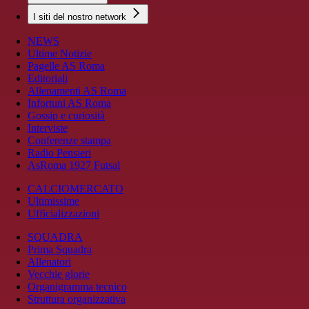
I siti del nostro network
NEWS
Ultime Notizie
Pagelle AS Roma
Editoriali
Allenamenti AS Roma
Infortuni AS Roma
Gossip e curiosità
Interviste
Conferenze stampa
Radio Pensieri
AsRoma 1927 Futsal
CALCIOMERCATO
Ultimissime
Ufficializzazioni
SQUADRA
Prima Squadra
Allenatori
Vecchie glorie
Organigramma tecnico
Struttura organizzativa